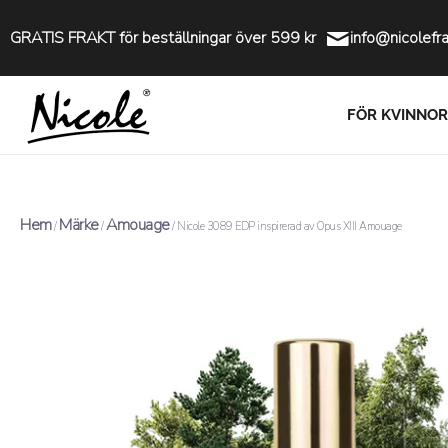
GRATIS FRAKT för beställningar över 599 kr
info@nicolefr
FÖR KVINNOR
Hem
Märke
Amouage
/
/
/ Nicole 3089 EDP inspirerad av Opus XIII Amouage