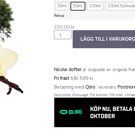
30ml
50ml
100ml
100ml fyllmed
Rensa
330,00
kr
LÄGG TILL I VARUKOR
Nicole dofter
är skapade av original fr
Fri frakt
från 599 kr
Betalning med
Qliro
, leverans
Postnor
Kategorier:
Amouage
,
För kvinnor
,
För män
,
Unise
SKU: 3089