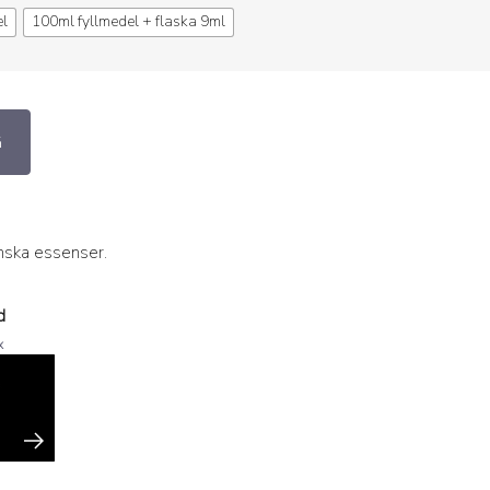
el
100ml fyllmedel + flaska 9ml
G
anska essenser.
d
x