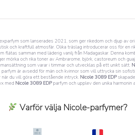
exparfym som lanserades 2021, som ger rikedom och djup av orient
 och kraftfull atmosfär. Olika träslag introducerar oss för en rik
m flätas samman med läderig vanilj från Madagaskar. Denna komb
 ger mörka och rika toner av Ambrarome, björk, castoreum och gua
mansättning som varar i timmar och utvecklas på ett unikt sätt.
N
arfym är avsedd för män och kvinnor som vill uttrycka sin sofistik
ler när du vill göra ett bestående intryck.
Nicole 3089 EDP
skapades
 lyx med
Nicole 3089 EDP
parfym och upplev den unika harmonin av
Varför välja Nicole-parfymer?