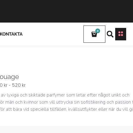
0
KONTAKTA
mouage
0 kr - 520 kr
 av lyxiga och skiktade parfymer som letar efter något unikt och
r män och kvinnor som vill uttrycka sin sofistikering och passion 
för att bära vid speciella tillfällen, kvällsutflykter eller när du vill g