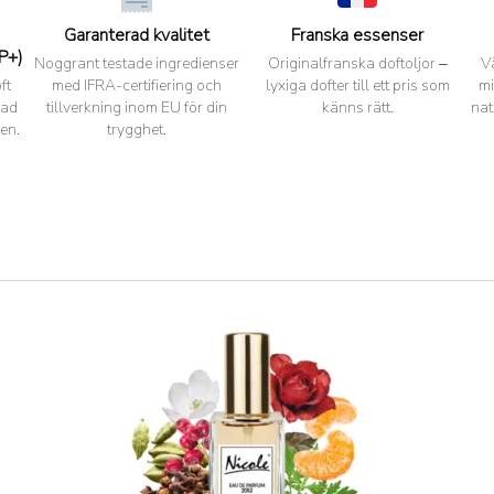
Garanterad kvalitet
Franska essenser
P+)
Noggrant testade ingredienser
Originalfranska doftoljor –
V
ft
med IFRA-certifiering och
lyxiga dofter till ett pris som
mi
pad
tillverkning inom EU för din
känns rätt.
nat
en.
trygghet.