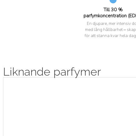
Till 30 %
parfymkoncentration (ED
En djupare, mer intensiv do
med lång hållbarhet – ska
för att stanna kvar hela dag
Liknande parfymer