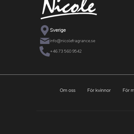
Sverige
info@nicolefragrance.se
+46 73 560 9542
Om oss
För kvinnor
För 