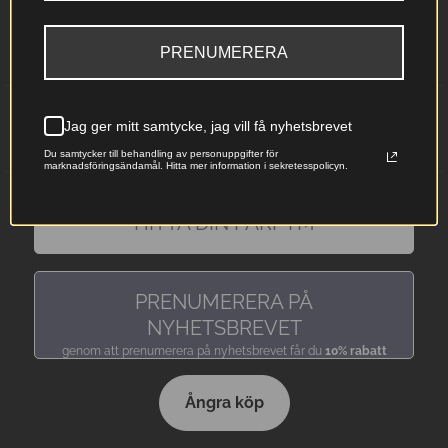
Retur och Reklamationer
Integritetspolicy
PRENUMERERA
Leverans och betalning
Kontakta
Jag ger mitt samtycke, jag vill få nyhetsbrevet
Glömt lösenordet
Mitt konto
Du samtycker till behandling av personuppgifter för
marknadsföringsändamål. Hitta mer information i sekretesspolicyn.
HITTA DIN PARFYM
hitta en doft precis som du gillar den
PRENUMERERA PÅ
NYHETSBREVET
genom att prenumerera på nyhetsbrevet får du
10% rabatt
Ångra köp