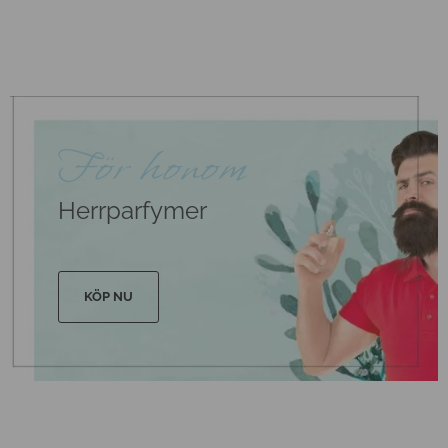
För honom
Herrparfymer
KÖP NU