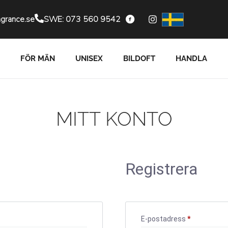
agrance.se
SWE: 073 560 9542
FÖR MÄN
UNISEX
BILDOFT
HANDLA
MITT KONTO
Registrera
E-postadress
*