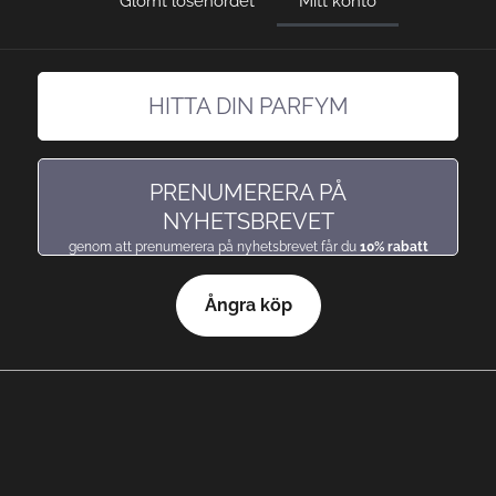
Glömt lösenordet
Mitt konto
HITTA DIN PARFYM
hitta en doft precis som du gillar den
PRENUMERERA PÅ
NYHETSBREVET
genom att prenumerera på nyhetsbrevet får du
10% rabatt
Ångra köp