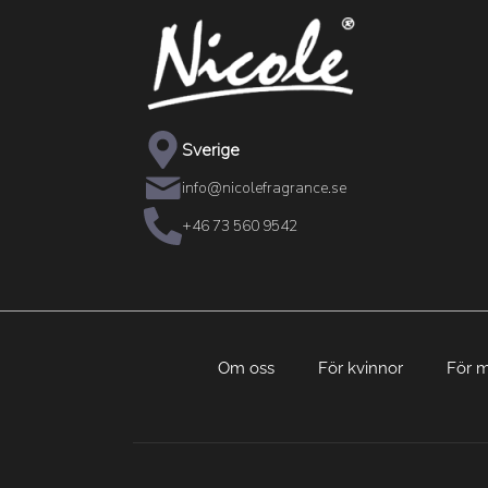
Sverige
info@nicolefragrance.se
+46 73 560 9542
Om oss
För kvinnor
För 