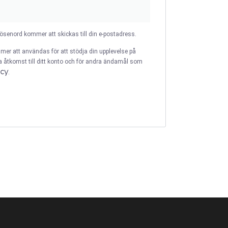
t lösenord kommer att skickas till din e-postadress.
mer att användas för att stödja din upplevelse på
a åtkomst till ditt konto och för andra ändamål som
icy
.