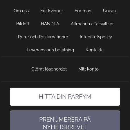
Om oss
För kvinnor
För män
Unisex
Bildoft
HANDLA
Allmänna affärsvillkor
Retur och Reklamationer
Integritetspolicy
Leverans och betalning
Kontakta
Glömt lösenordet
Mitt konto
HITTA DIN PARFYM
hitta en doft precis som du gillar den
PRENUMERERA PÅ
NYHETSBREVET