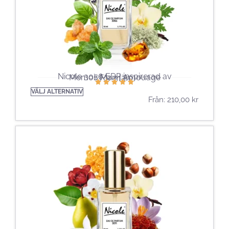
Nicole 3056 EDP ​​inspirerad av
Memoir Man | Amouage
För män
VÄLJ ALTERNATIV
Från:
210,00
kr