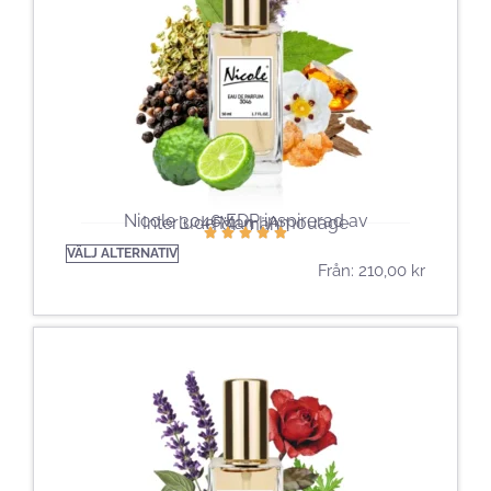
Nicole 3046 EDP ​​inspirerad av
Interlude Man | Amouage
För män
VÄLJ ALTERNATIV
Från:
210,00
kr