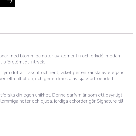
ppnar med blommiga noter av klementin och orkidé, medan
 oförglömligt intryck.
ym doftar fräscht och rent, vilket ger en känsla av elegans
ella tillfällen, och ger en känsla av självförtroende till
utforska din egen unikhet. Denna parfym är som ett osynligt
blommiga noter och djupa, jordiga ackorder gör Signature till