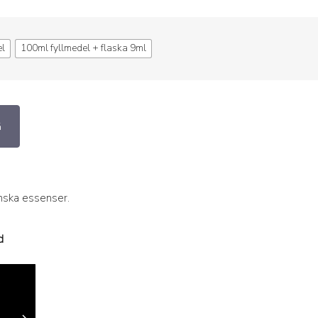
el
100ml fyllmedel + flaska 9ml
G
anska essenser.
d