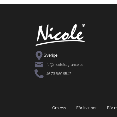
Sverige
info@nicolefragrance.se
+46 73 560 9542
Om oss
För kvinnor
För 