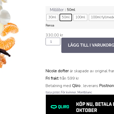
: 50ml
Milliliter
30ml
50ml
100ml
100ml fyllmed
Rensa
330,00
kr
LÄGG TILL I VARUKOR
Nicole dofter
är skapade av original fr
Fri frakt
från 599 kr
Betalning med
Qliro
, leverans
Postnor
Kategorier:
För kvinnor
,
Montblanc
SKU: 2055