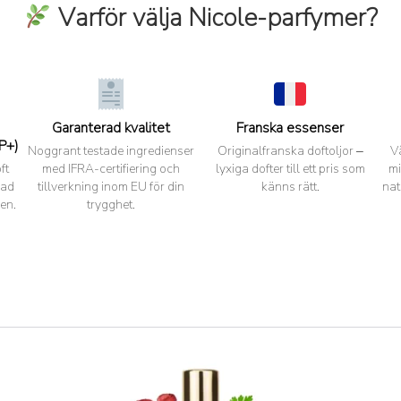
Varför välja Nicole-parfymer?
Garanterad kvalitet
Franska essenser
P+)
Noggrant testade ingredienser
Originalfranska doftoljor –
V
ft
med IFRA-certifiering och
lyxiga dofter till ett pris som
mi
pad
tillverkning inom EU för din
känns rätt.
nat
en.
trygghet.