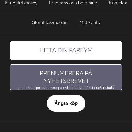
Integritetspolicy
Leverans och betalning
Kontakta
Glömt lösenordet
Mitt konto
HITTA DIN PARFYM
hitta en doft precis som du gillar den
PRENUMERERA PÅ
NYHETSBREVET
genom att prenumerera på nyhetsbrevet får du
10% rabatt
Ångra köp