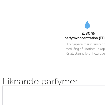
Till 30 %
parfymkoncentration (ED
En djupare, mer intensiv do
med lång hållbarhet – ska
för att stanna kvar hela dag
Liknande parfymer