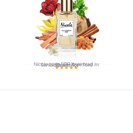
Nicole 2059 EDP ​​inspirerad av
Santal Blush | Tom Ford
För kvinnor