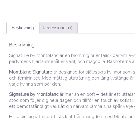
Beskrivning
Recensioner (1)
Beskrivning
Signature by Montblanc är en blommig orientalisk parfym av
parfymens hjärta innehåller vanilj och magnolia. Basnoterna ä
Montblanc Signature
är designad för självsäkra kvinnor som 
och femininitet. Med måttlig utstrålning och lång livslängd är
varje kvinna som bär den.
Signature by Montblanc
är mer än en doft – det är ett uttala
stöd som följer dig hela dagen och tillför en touch av sofist
ett oemotståndligt val. Låt din närvaro lämna sina spår varje
Hitta din signatursdoft, stick ut från mängden med Montblan