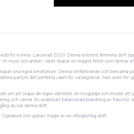
sedd för kvinnor. Lanserad 2020. Denna extremt feminina doft ö
r vit mysk och amber, vilket skapar en magisk finish som lämnar ett
skapar sina egna berättelser. Denna omfamnande och bekväma parf
 denna parfym det perfekta valet för vardagsbruk, men även för speci
nde om att skapa din egen identitet, en livsglädje och modet att 
ikering och värme. En underbart balanserad blandning av fräschör, 
 gång du bär denna doft.
c Signature och upplev magin av en oförglömlig doft.