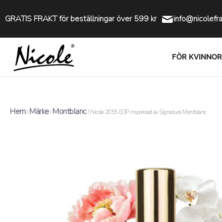
GRATIS FRAKT för beställningar över 599 kr
info@nicolefr
FÖR KVINNOR
Hem
Märke
Montblanc
/
/
/ Nicole 2055 EDP inspirerad av Signature Montblanc