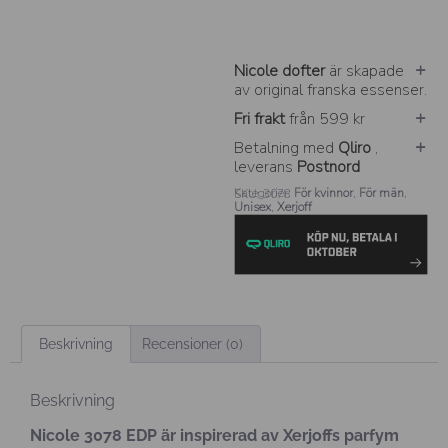
Nicole dofter
är skapade
av original franska essenser.
Fri frakt
från 599 kr
Betalning med
Qliro
,
leverans
Postnord
Kategorier:
För kvinnor
,
För män
,
SKU: 3078
Unisex
,
Xerjoff
Beskrivning
Recensioner (0)
Beskrivning
Nicole 3078 EDP är inspirerad av Xerjoffs parfym