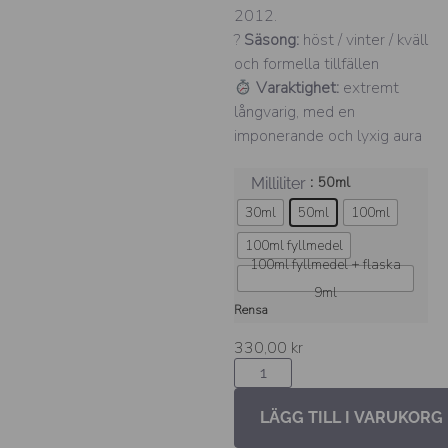
2012.
?
Säsong:
höst / vinter / kväll
och formella tillfällen
Varaktighet:
extremt
långvarig, med en
imponerande och lyxig aura
: 50ml
Milliliter
30ml
50ml
100ml
100ml fyllmedel
100ml fyllmedel + flaska
9ml
Rensa
330,00
kr
LÄGG TILL I VARUKORG