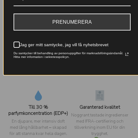
förmedla dess starka orientalisk-träiga karaktär. Den
avgörande kontrasten mellan den okonventionella,
överdådiga fruktiga öppningen och den kraftfulla basen
av oud och hartsiga ackord bevaras. Nicoles tolkning
PRENUMERERA
bygger vidare på denna dramatiska styrka och
uttrycksfulla projektion, vilket ger en liknande slående,
långvarig och lyxig doftupplevelse.
Jag ger mitt samtycke, jag vill få nyhetsbrevet
Du samtycker till behandling av personuppgifter för marknadsföringsändamål.
Hitta mer information i sekretesspolicyn.
Varför välja Nicole-parfymer?
Till 30 %
Garanterad kvalitet
parfymkoncentration (EDP+)
Noggrant testade ingredienser
En djupare, mer intensiv doft
med IFRA-certifiering och
med lång hållbarhet – skapad
tillverkning inom EU för din
för att stanna kvar hela dagen.
trygghet.