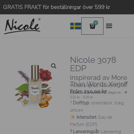
GRATIS FRAKT för beställningar över 599 kr
0
Nicole 3078
EDP
inspirerad av More
Than Words Xerjoff
Motsvarighet: Nicole 3078
Från:
210,00
kr
Lägsta pris de senaste 30 dagarna:
210 kr - 520 kr
?
Dofttyp:
orientalisk, träig,
unisex
Intensitet:
Eau de
Parfum (EDP)
? Lanseringsår:
Lansering: