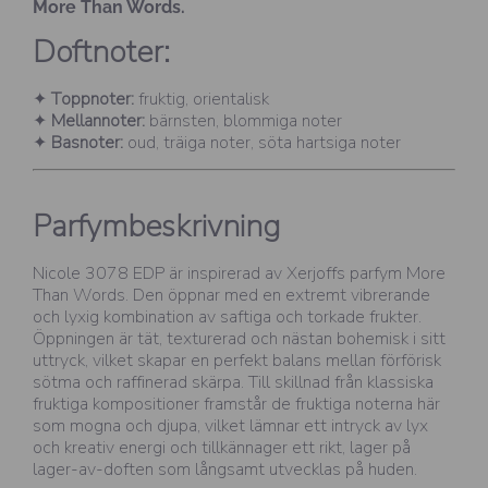
More Than Words.
Doftnoter:
✦
Toppnoter:
fruktig, orientalisk
✦
Mellannoter:
bärnsten, blommiga noter
✦
Basnoter:
oud, träiga noter, söta hartsiga noter
Parfymbeskrivning
Nicole 3078 EDP är inspirerad av Xerjoffs parfym More
Than Words. Den öppnar med en extremt vibrerande
och lyxig kombination av saftiga och torkade frukter.
Öppningen är tät, texturerad och nästan bohemisk i sitt
uttryck, vilket skapar en perfekt balans mellan förförisk
sötma och raffinerad skärpa. Till skillnad från klassiska
fruktiga kompositioner framstår de fruktiga noterna här
som mogna och djupa, vilket lämnar ett intryck av lyx
och kreativ energi och tillkännager ett rikt, lager på
lager-av-doften som långsamt utvecklas på huden.