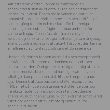
Allt eftersom doften utvecklas framträder en
sofistikerad fusion av orientalisk ros och hartsliknande
labdanum i hjärtat. Rosen här är varken delikat eller
romantisk – den är mörk, sammetslen och kraftfull, på
samma gång feminin och maskulin. De blommiga
noterna ger en subtil luftighet, medan ambra tillför
värme och djup. Denna fas utstrålar inre styrka och
konstnärlig karaktär, vilket gör doftens hjärta mångsidigt,
intensivt och magnetiskt attraktivt. Intrycket den lämnar
är raffinerat, auktoritativt och diskret dominerande.
I basen når doften toppen av sin ädla och exceptionellt
bestående kraft genom de dominerande oud- och
ambra-ackorden. Oud ger en rik, rökig och träig struktur
som harmoniskt blandas med hartsiga, varma nyanser,
vilket ger kompositionen stabilitet och imponerande
djup. Denna kraftfulla bas säkerställer exceptionell
hållbarhet på huden och lämnar ett slående spår som
framkallar autentisk nischlyx och stark, bestående
energi. Avslutningen är lugn, rik och extremt sofistikerad,
vilket gör denna doft till ett oförglömligt val för
speciella tillfällen.