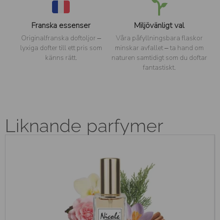
Franska essenser
Miljövänligt val
Originalfranska doftoljor –
Våra påfyllningsbara flaskor
lyxiga dofter till ett pris som
minskar avfallet – ta hand om
känns rätt.
naturen samtidigt som du doftar
fantastiskt.
Liknande parfymer