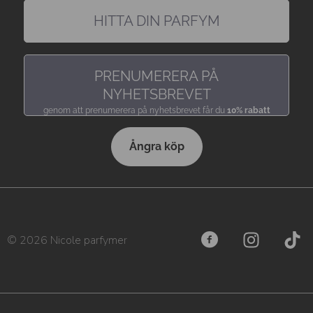
HITTA DIN PARFYM
hitta en doft precis som du gillar den
PRENUMERERA PÅ
NYHETSBREVET
genom att prenumerera på nyhetsbrevet får du
10% rabatt
Ångra köp
© 2026 Nicole parfymer