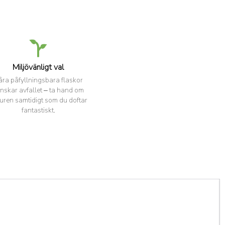
Miljövänligt val
åra påfyllningsbara flaskor
nskar avfallet – ta hand om
uren samtidigt som du doftar
fantastiskt.