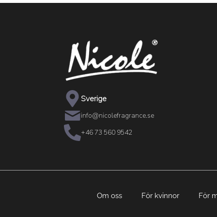
Sverige
info@nicolefragrance.se
+46 73 560 9542
Om oss
För kvinnor
För 