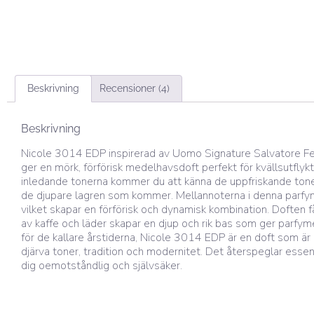
Beskrivning
Recensioner (4)
Beskrivning
Nicole 3014 EDP inspirerad av Uomo Signature Salvatore 
ger en mörk, förförisk medelhavsdoft perfekt för kvällsutflykt
inledande tonerna kommer du att känna de uppfriskande toner
de djupare lagren som kommer. Mellannoterna i denna parfym 
vilket skapar en förförisk och dynamisk kombination. Doften
av kaffe och läder skapar en djup och rik bas som ger parfym
för de kallare årstiderna, Nicole 3014 EDP är en doft som är be
djärva toner, tradition och modernitet. Det återspeglar esse
dig oemotståndlig och självsäker.