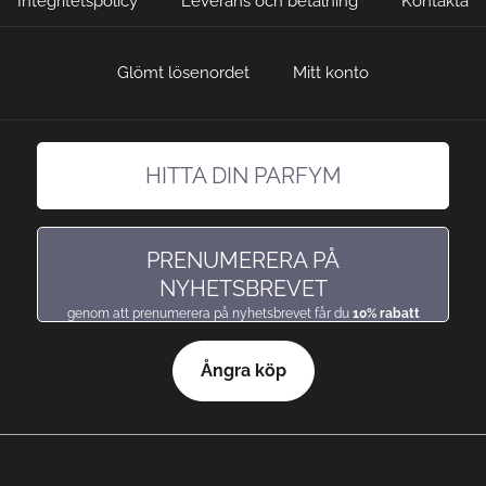
Integritetspolicy
Leverans och betalning
Kontakta
Glömt lösenordet
Mitt konto
HITTA DIN PARFYM
hitta en doft precis som du gillar den
PRENUMERERA PÅ
NYHETSBREVET
genom att prenumerera på nyhetsbrevet får du
10% rabatt
Ångra köp