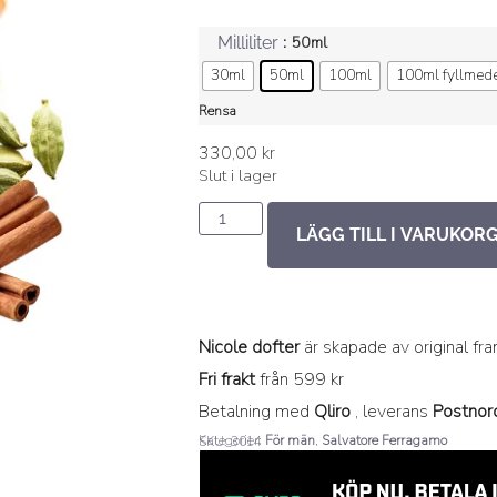
: 50ml
Milliliter
30ml
50ml
100ml
100ml fyllmed
Rensa
330,00
kr
Slut i lager
LÄGG TILL I VARUKOR
Nicole dofter
är skapade av original fr
Fri frakt
från 599 kr
Betalning med
Qliro
, leverans
Postnor
Kategorier:
För män
,
Salvatore Ferragamo
SKU: 3014