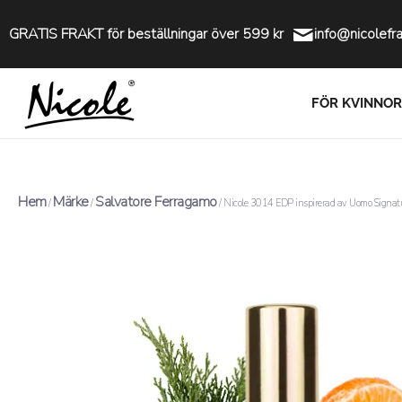
GRATIS FRAKT för beställningar över 599 kr
info@nicolefr
FÖR KVINNOR
Hem
Märke
Salvatore Ferragamo
/
/
/ Nicole 3014 EDP inspirerad av Uomo Signat