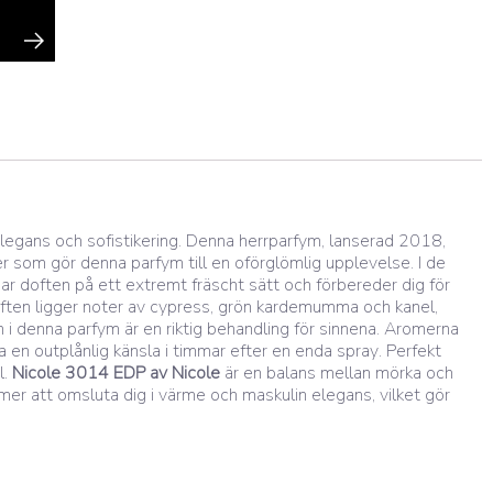
elegans och sofistikering. Denna herrparfym, lanserad 2018,
ter som gör denna parfym till en oförglömlig upplevelse. I de
r doften på ett extremt fräscht sätt och förbereder dig för
ten ligger noter av cypress, grön kardemumma och kanel,
i denna parfym är en riktig behandling för sinnena. Aromerna
 en outplånlig känsla i timmar efter en enda spray. Perfekt
l.
Nicole 3014 EDP
av Nicole
är en balans mellan mörka och
mer att omsluta dig i värme och maskulin elegans, vilket gör