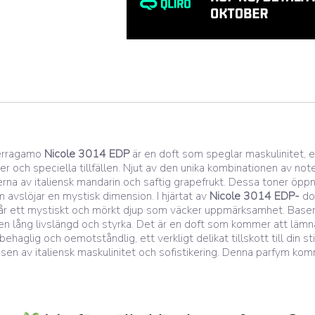
Ferragamo
Nicole 3014 EDP
är en doft som speglar maskulinitet, 
er och speciella tillfällen. Njut av den unika kombinationen av no
na av italiensk mandarin och saftig grapefrukt. Dessa toner öppna
avslöjar en mystisk dimension. I hjärtat av
Nicole 3014 EDP-
dof
 får ett mystiskt och mörkt djup som väcker uppmärksamhet. Basen 
en lång livslängd och styrka. Det är en doft som kommer att lämna
haglig och oemotståndlig, ett verkligt delikat tillskott till din sti
nsen av italiensk maskulinitet och sofistikering. Denna parfym kom