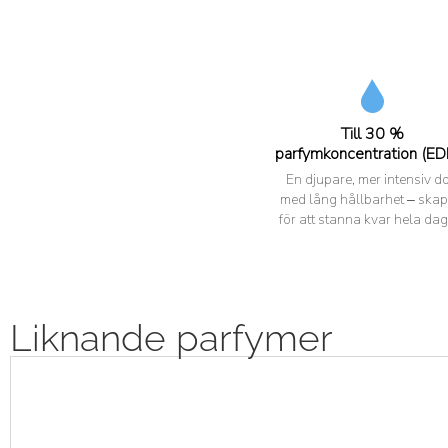
Till 30 %
parfymkoncentration (ED
En djupare, mer intensiv do
med lång hållbarhet – ska
för att stanna kvar hela dag
Liknande parfymer