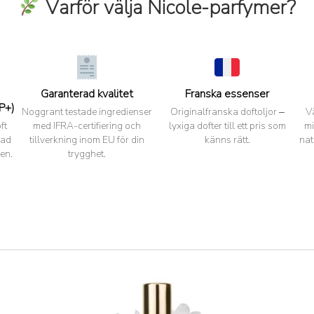
Varför välja Nicole-parfymer?
Garanterad kvalitet
Franska essenser
P+)
Noggrant testade ingredienser
Originalfranska doftoljor –
V
ft
med IFRA-certifiering och
lyxiga dofter till ett pris som
mi
pad
tillverkning inom EU för din
känns rätt.
nat
en.
trygghet.