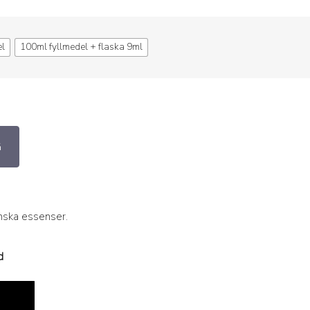
el
100ml fyllmedel + flaska 9ml
G
anska essenser.
d