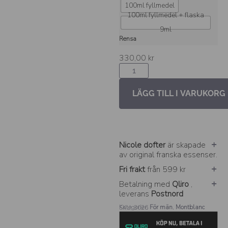
100ml fyllmedel
100ml fyllmedel + flaska
9ml
Rensa
330,00
kr
LÄGG TILL I VARUKORG
Nicole dofter
är skapade
av original franska essenser.
Fri frakt
från 599 kr
Betalning med
Qliro
,
leverans
Postnord
Kategorier:
För män
,
Montblanc
SKU: 3026