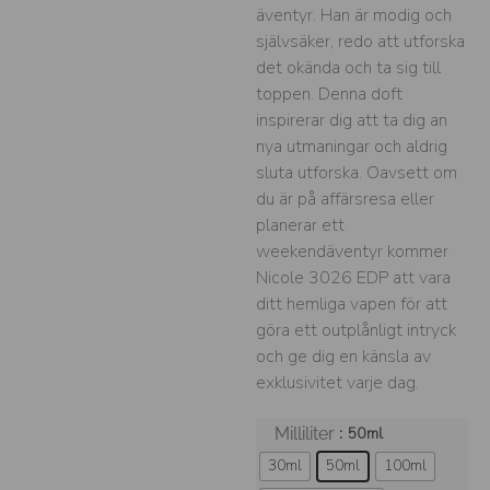
äventyr. Han är modig och
självsäker, redo att utforska
det okända och ta sig till
toppen. Denna doft
inspirerar dig att ta dig an
nya utmaningar och aldrig
sluta utforska. Oavsett om
du är på affärsresa eller
planerar ett
weekendäventyr kommer
Nicole 3026 EDP att vara
ditt hemliga vapen för att
göra ett outplånligt intryck
och ge dig en känsla av
exklusivitet varje dag.
: 50ml
Milliliter
30ml
50ml
100ml