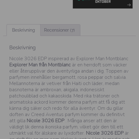
Beskrivning
Recensioner (7)
Beskrivning
Nicole 3026 EDP inspirerad av Explorer Man Montblanc
Explorer Man från Montblanc
är en herrdoft som väcker
eller återupplivar den äventyrliga andan i dig. Toppen av
parfymen innehåller bergamott, rosa peppar och salvia.
Mellannoterna är vetiver från Haiti och läder, medan
basnoterna är ambroxan, akigala, indonesiskt
patchouliblad och kakaoskida. Med rika trätoner och
aromatiska ackord kommer denna parfym att få dig att
känna dig säker och redo för alla äventyr. Om du gillar
doften av Creed Aventus parfym kommer du definitivt
att gilla
Nicole 3026 EDP
. Många anser att den är
väldigt lik denna ikoniska parfym, vilket gör den till ett
utmärkt val för älskare av lyxdofter.
Nicole 3026 EDP
är