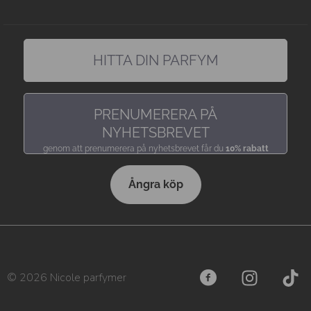
HITTA DIN PARFYM
hitta en doft precis som du gillar den
PRENUMERERA PÅ
NYHETSBREVET
genom att prenumerera på nyhetsbrevet får du
10% rabatt
Ångra köp
© 2026 Nicole parfymer