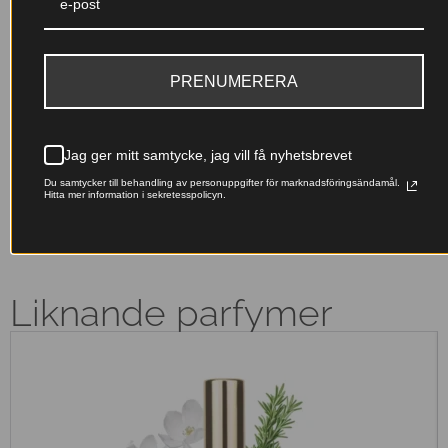
En djupare, mer intensiv doft
med IFRA-certifiering och
med lång hållbarhet – skapad
tillverkning inom EU för din
för att stanna kvar hela dagen.
trygghet.
PRENUMERERA
Franska essenser
Miljövänligt val
Originalfranska doftoljor –
Våra påfyllningsbara flaskor
lyxiga dofter till ett pris som
minskar avfallet – ta hand om
Jag ger mitt samtycke, jag vill få nyhetsbrevet
känns rätt.
naturen samtidigt som du doftar
Du samtycker till behandling av personuppgifter för marknadsföringsändamål.
fantastiskt.
Hitta mer information i sekretesspolicyn.
Liknande parfymer