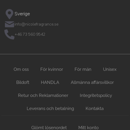
Sverige
info@nicolefragrance.se
+46 73 560 9542
Om oss
För kvinnor
För män
Unisex
Bildoft
HANDLA
Allmänna affärsvillkor
Retur och Reklamationer
Integritetspolicy
Leverans och betalning
Kontakta
Glömt lösenordet
Mitt konto