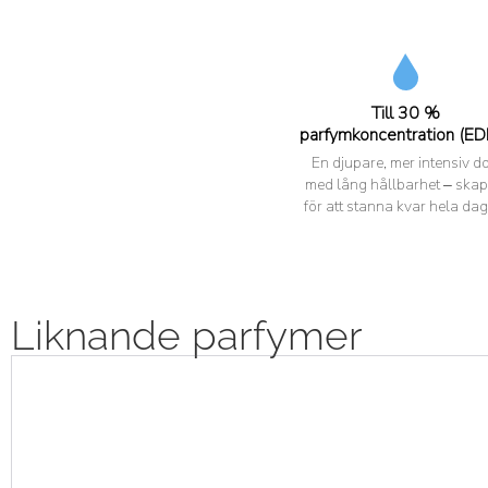
Till 30 %
parfymkoncentration (ED
En djupare, mer intensiv do
med lång hållbarhet – ska
för att stanna kvar hela dag
Liknande parfymer