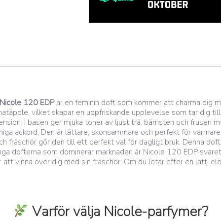
Nicole 120 EDP
är en feminin doft som kommer att charma dig me
täpple, vilket skapar en uppfriskande upplevelse som tar dig till
nsion. I basen ger mjuka toner av ljust trä, bärnsten och frusen m
ga ackord. Den är lättare, skonsammare och perfekt för varmare da
h fräschör gör den till ett perfekt val för dagligt bruk. Denna 
 tunga dofterna som dominerar marknaden är Nicole 120 EDP svaret
r att vinna över dig med sin fräschör. Om du letar efter en lätt,
Varför välja Nicole-parfymer?