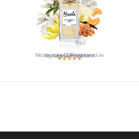
Nicole 2055 EDP ​​inspirerad av
Signature | Montblanc
För kvinnor