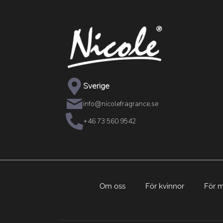
Sverige
info@nicolefragrance.se
+46 73 560 9542
Om oss
För kvinnor
För 