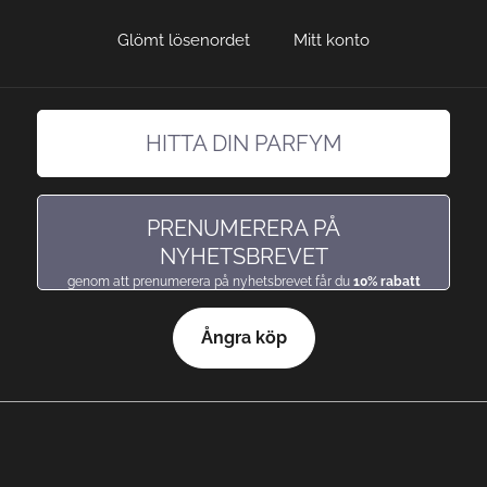
Glömt lösenordet
Mitt konto
HITTA DIN PARFYM
hitta en doft precis som du gillar den
PRENUMERERA PÅ
NYHETSBREVET
genom att prenumerera på nyhetsbrevet får du
10% rabatt
Ångra köp