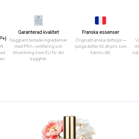
Garanterad kvalitet
Franska essenser
P+)
Noggrant testade ingredienser
Originalfranska doftoljor –
V
ft
med IFRA-certifiering och
lyxiga dofter till ett pris som
mi
pad
tillverkning inom EU för din
känns rätt.
nat
en.
trygghet.