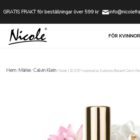
GRATIS FRAKT för beställningar över 599 kr
info@nicolefr
FÖR KVINNOR
Hem
Märke
Calvin Klein
/
/
/ Nicole 120 EDP inspirerad av Euphoria Blossom Calvin Kle