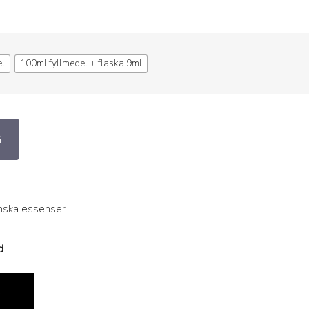
el
100ml fyllmedel + flaska 9ml
G
anska essenser.
d