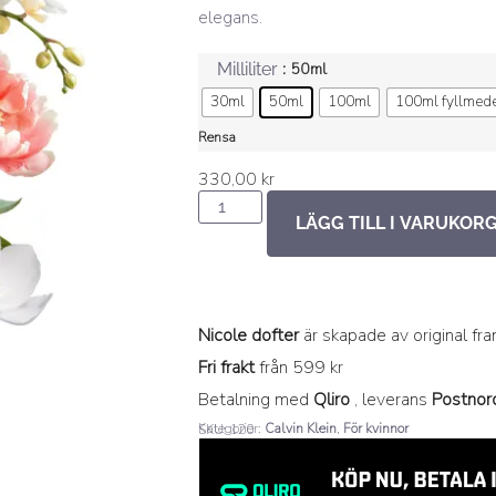
elegans.
: 50ml
Milliliter
30ml
50ml
100ml
100ml fyllmed
Rensa
330,00
kr
LÄGG TILL I VARUKOR
Nicole dofter
är skapade av original fr
Fri frakt
från 599 kr
Betalning med
Qliro
, leverans
Postnor
Kategorier:
Calvin Klein
,
För kvinnor
SKU: 120