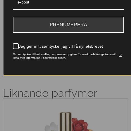
En djupare, mer intensiv doft
med IFRA-certifiering och
med lång hållbarhet – skapad
tillverkning inom EU för din
för att stanna kvar hela dagen.
trygghet.
PRENUMERERA
Franska essenser
Miljövänligt val
Originalfranska doftoljor –
Våra påfyllningsbara flaskor
Jag ger mitt samtycke, jag vill få nyhetsbrevet
lyxiga dofter till ett pris som
minskar avfallet – ta hand om
känns rätt.
naturen samtidigt som du doftar
Du samtycker till behandling av personuppgifter för marknadsföringsändamål.
fantastiskt.
Hitta mer information i sekretesspolicyn.
Liknande parfymer