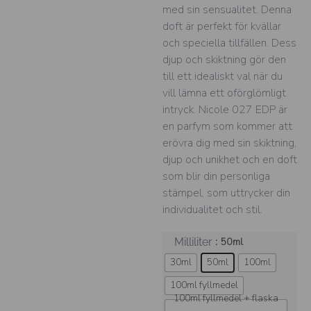
med sin sensualitet. Denna
doft är perfekt för kvällar
och speciella tillfällen. Dess
djup och skiktning gör den
till ett idealiskt val när du
vill lämna ett oförglömligt
intryck. Nicole 027 EDP är
en parfym som kommer att
erövra dig med sin skiktning,
djup och unikhet och en doft
som blir din personliga
stämpel, som uttrycker din
individualitet och stil.
: 50ml
Milliliter
30ml
50ml
100ml
100ml fyllmedel
100ml fyllmedel + flaska