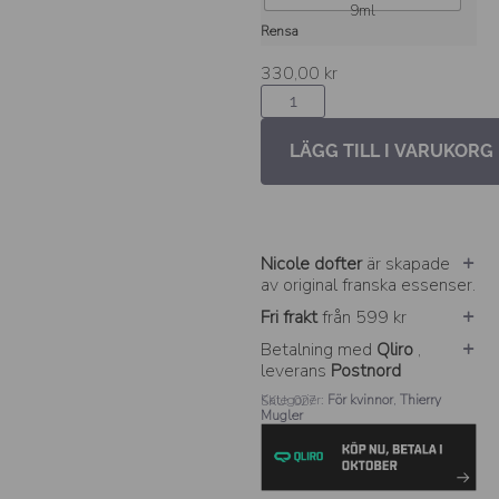
9ml
Rensa
330,00
kr
LÄGG TILL I VARUKORG
Nicole dofter
är skapade
av original franska essenser.
Fri frakt
från 599 kr
Betalning med
Qliro
,
leverans
Postnord
Kategorier:
För kvinnor
,
Thierry
SKU: 027
Mugler