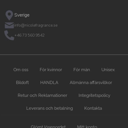
Sverige
info@nicolefragrance.se
+46 73 560 9542
Om oss
För kvinnor
För män
Unisex
Bildoft
HANDLA
Allmänna affärsvillkor
Retur och Reklamationer
Integritetspolicy
Leverans och betalning
Kontakta
Glömt lösenordet
Mitt konto