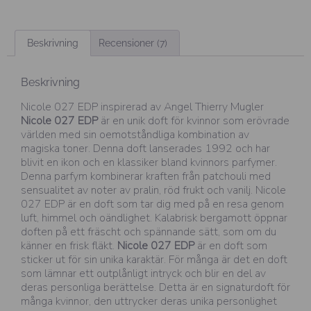
Beskrivning
Recensioner (7)
Beskrivning
Nicole 027 EDP inspirerad av Angel Thierry Mugler
Nicole 027 EDP
är en unik doft för kvinnor som erövrade
världen med sin oemotståndliga kombination av
magiska toner. Denna doft lanserades 1992 och har
blivit en ikon och en klassiker bland kvinnors parfymer.
Denna parfym kombinerar kraften från patchouli med
sensualitet av noter av pralin, röd frukt och vanilj. Nicole
027 EDP är en doft som tar dig med på en resa genom
luft, himmel och oändlighet. Kalabrisk bergamott öppnar
doften på ett fräscht och spännande sätt, som om du
känner en frisk fläkt.
Nicole 027 EDP
är en doft som
sticker ut för sin unika karaktär. För många är det en doft
som lämnar ett outplånligt intryck och blir en del av
deras personliga berättelse. Detta är en signaturdoft för
många kvinnor, den uttrycker deras unika personlighet