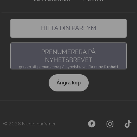
HITTA DIN PARFYM
hitta en doft precis som du gillar den
PRENUMERERA PÅ
NYHETSBREVET
genom att prenumerera på nyhetsbrevet får du
10% rabatt
Ångra köp
© 2026 Nicole parfymer