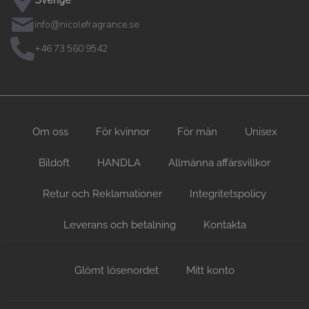
Sverige
info@nicolefragrance.se
+46 73 560 9542
Om oss
För kvinnor
För män
Unisex
Bildoft
HANDLA
Allmänna affärsvillkor
Retur och Reklamationer
Integritetspolicy
Leverans och betalning
Kontakta
Glömt lösenordet
Mitt konto