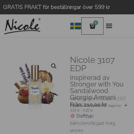
GRATIS FRAKT för beställningar över 599 kr
0
Nicole 3107
EDP
inspirerad av
Stronger with You
Sandalwood
Giorgio Armani
Motsvarighet: Nicole 3107
Från:
210,00
kr
Lägsta pris de senaste 30 dagarna:
210 kr - 520 kr
Dofttyp:
bärnstensfärgad-träig,
unisex