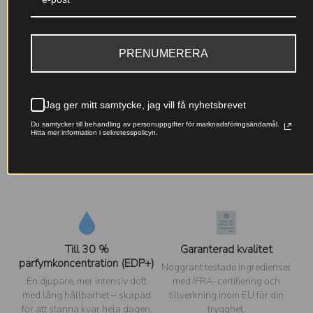
fokuserar på en lyxig, träig och krämig tolkning av styrka,
vilket gör den till en av de mest subtila och
sofistikerade versionerna inom Stronger With You-
serien. Nicole-varianten bygger på den karaktäristiska
PRENUMERERA
krämiga-träiga balansen och levererar en trogen
tolkning av sandelträ med en stark utstrålning och
ihållighet som lämnar ett bestående intryck.
Jag ger mitt samtycke, jag vill få nyhetsbrevet
Du samtycker till behandling av personuppgifter för marknadsföringsändamål.
Hitta mer information i sekretesspolicyn.
Varför välja Nicole-parfymer?
Till 30 %
Garanterad kvalitet
parfymkoncentration (EDP+)
Noggrant testade ingredienser
En djupare, mer intensiv doft
med IFRA-certifiering och
med lång hållbarhet – skapad
tillverkning inom EU för din
för att stanna kvar hela dagen.
trygghet.