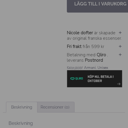
LÄGG TILL I VARUKORG
Nicole dofter
är skapade
av original franska essenser.
Fri frakt
från 599 kr
Betalning med
Qliro
,
leverans
Postnord
Kategorier:
Armani
,
Unisex
SKU: 3107
Beskrivning
Recensioner (0)
Beskrivning