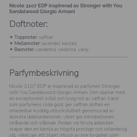
Nicole 3107 EDP inspirerad av Stronger with You
Sandalwood Giorgio Armani
Doftnoter:
✦
Toppnoter:
saffran
✦
Mellannoter:
lavendel, kastanj
✦
Basnoter:
sandelträ, cederträ, vanilj
Parfymbeskrivning
Nicole 3107 EDP är inspirerad av parfymen Stronger
with You Sandalwood Giorgio Armani. Den öppnar med
en exceptionellt livfull och lyxig not av saffran. Känd
som parfymens röda guld, ger saffran doften en
omedelbar kryddig uttrycksfullhet genomsyrad av
diskreta läderundertoner, vilket gör introduktionen
strålande och slående. Redan vid första anblicken
skapar den en känsla av högsta prestige och oklanderlig
stil, vilket ger ett starkt intryck av inre trygghet som