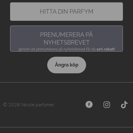
HITTA DIN PARFYM
hitta en doft precis som du gillar den
PRENUMERERA PÅ
NYHETSBREVET
genom att prenumerera på nyhetsbrevet får du
10% rabatt
Ångra köp
© 2026 Nicole parfymer