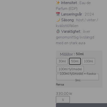
Intensitet
: Eau de
Parfum (EDP)
Lanseringsår
: 2024
Säsong
: höst / vinter /
kvällstillfällen
Varaktighet
: över
genomsnittlig livslängd
med en stark aura
: 50ml
Milliliter
30ml
50ml
100ml
100ml fyllmedel
100ml fyllmedel + flaska
9ml
Rensa
330,00
kr