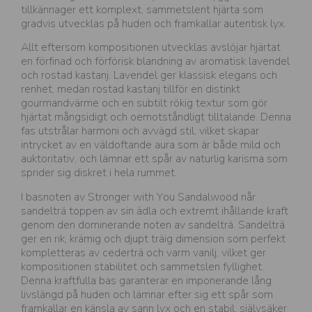
tillkännager ett komplext, sammetslent hjärta som
gradvis utvecklas på huden och framkallar autentisk lyx.
Allt eftersom kompositionen utvecklas avslöjar hjärtat
en förfinad och förförisk blandning av aromatisk lavendel
och rostad kastanj. Lavendel ger klassisk elegans och
renhet, medan rostad kastanj tillför en distinkt
gourmandvärme och en subtilt rökig textur som gör
hjärtat mångsidigt och oemotståndligt tilltalande. Denna
fas utstrålar harmoni och avvägd stil, vilket skapar
intrycket av en väldoftande aura som är både mild och
auktoritativ, och lämnar ett spår av naturlig karisma som
sprider sig diskret i hela rummet.
I basnoten av Stronger with You Sandalwood når
sandelträ toppen av sin ädla och extremt ihållande kraft
genom den dominerande noten av sandelträ. Sandelträ
ger en rik, krämig och djupt träig dimension som perfekt
kompletteras av cederträ och varm vanilj, vilket ger
kompositionen stabilitet och sammetslen fyllighet.
Denna kraftfulla bas garanterar en imponerande lång
livslängd på huden och lämnar efter sig ett spår som
framkallar en känsla av sann lyx och en stabil, självsäker