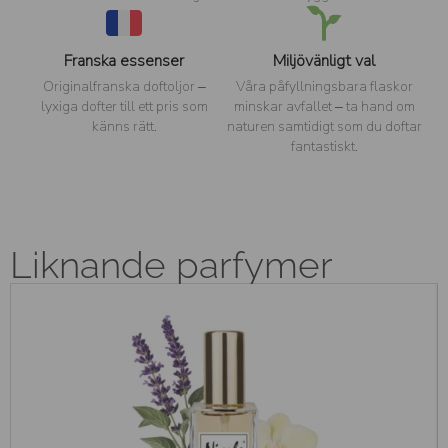
Franska essenser
Miljövänligt val
Originalfranska doftoljor –
Våra påfyllningsbara flaskor
lyxiga dofter till ett pris som
minskar avfallet – ta hand om
känns rätt.
naturen samtidigt som du doftar
fantastiskt.
Liknande parfymer