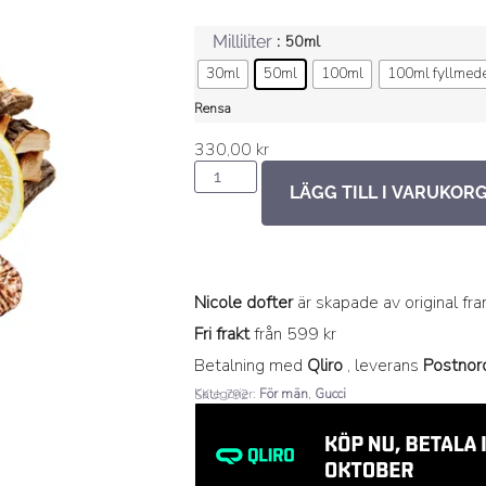
: 50ml
Milliliter
30ml
50ml
100ml
100ml fyllmed
Rensa
330,00
kr
LÄGG TILL I VARUKOR
Nicole dofter
är skapade av original fr
Fri frakt
från 599 kr
Betalning med
Qliro
, leverans
Postnor
Kategorier:
För män
,
Gucci
SKU: 792