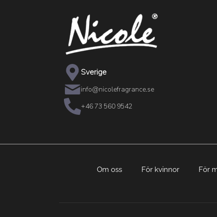
Sverige
info@nicolefragrance.se
+46 73 560 9542
Om oss
För kvinnor
För 