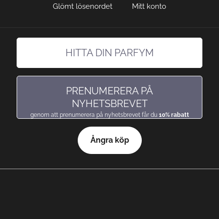
Glömt lösenordet
Mitt konto
HITTA DIN PARFYM
hitta en doft precis som du gillar den
PRENUMERERA PÅ
NYHETSBREVET
genom att prenumerera på nyhetsbrevet får du
10% rabatt
Ångra köp