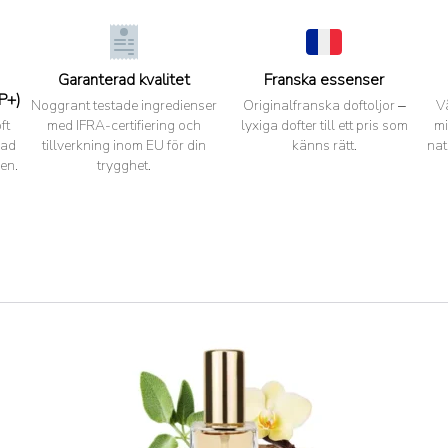
Garanterad kvalitet
Franska essenser
P+)
Noggrant testade ingredienser
Originalfranska doftoljor –
V
ft
med IFRA-certifiering och
lyxiga dofter till ett pris som
mi
pad
tillverkning inom EU för din
känns rätt.
nat
en.
trygghet.