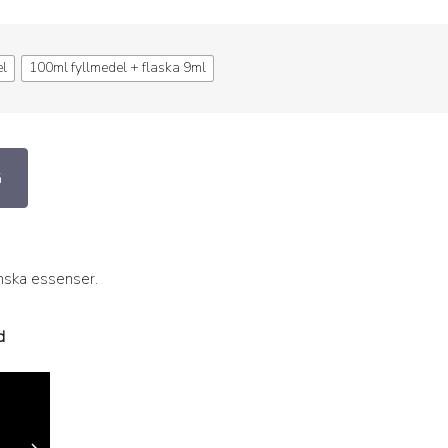
el
100ml fyllmedel + flaska 9ml
G
anska essenser.
d