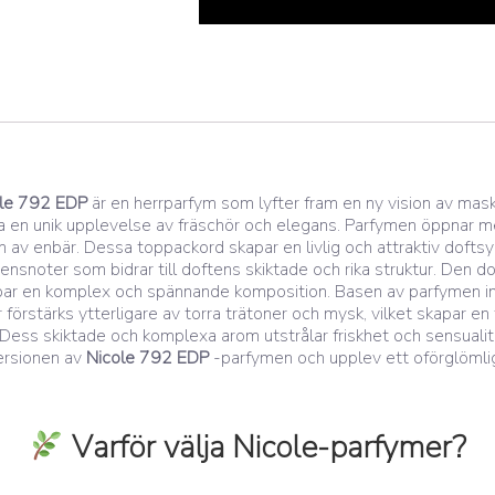
le 792 EDP
är en herrparfym som lyfter fram en ny vision av mas
pa en unik upplevelse av fräschör och elegans. Parfymen öppnar 
 av enbär. Dessa toppackord skapar en livlig och attraktiv dofts
stensnoter som bidrar till doftens skiktade och rika struktur. D
par en komplex och spännande komposition. Basen av parfymen inn
förstärks ytterligare av torra trätoner och mysk, vilket skapar en 
ss skiktade och komplexa arom utstrålar friskhet och sensualitet,
versionen av
Nicole 792 EDP
-parfymen och upplev ett oförglömligt
Varför välja Nicole-parfymer?