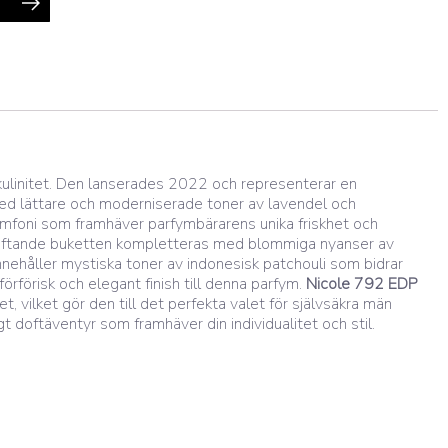
kulinitet. Den lanserades 2022 och representerar en
med lättare och moderniserade toner av lavendel och
ymfoni som framhäver parfymbärarens unika friskhet och
en doftande buketten kompletteras med blommiga nyanser av
ehåller mystiska toner av indonesisk patchouli som bidrar
förförisk och elegant finish till denna parfym.
Nicole 792 EDP
 vilket gör den till det perfekta valet för självsäkra män
 doftäventyr som framhäver din individualitet och stil.