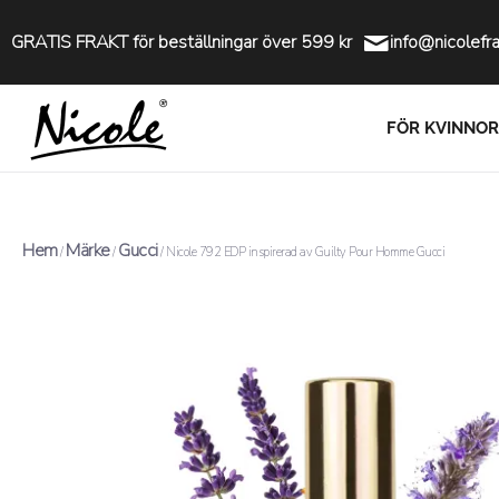
GRATIS FRAKT för beställningar över 599 kr
info@nicolefr
FÖR KVINNOR
Hem
Märke
Gucci
/
/
/ Nicole 792 EDP inspirerad av Guilty Pour Homme Gucci