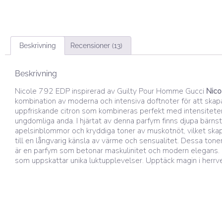
Beskrivning
Recensioner (13)
Beskrivning
Nicole 792 EDP inspirerad av Guilty Pour Homme Gucci
Nico
kombination av moderna och intensiva doftnoter för att ska
uppfriskande citron som kombineras perfekt med intensiteten
ungdomliga anda. I hjärtat av denna parfym finns djupa bärn
apelsinblommor och kryddiga toner av muskotnöt, vilket ska
till en långvarig känsla av värme och sensualitet. Dessa toner 
är en parfym som betonar maskulinitet och modern elegans. De
som uppskattar unika luktupplevelser. Upptäck magin i herr