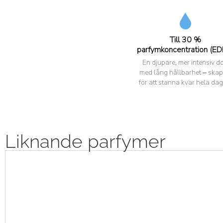
Till 30 %
parfymkoncentration (ED
En djupare, mer intensiv do
med lång hållbarhet – ska
för att stanna kvar hela dag
Liknande parfymer