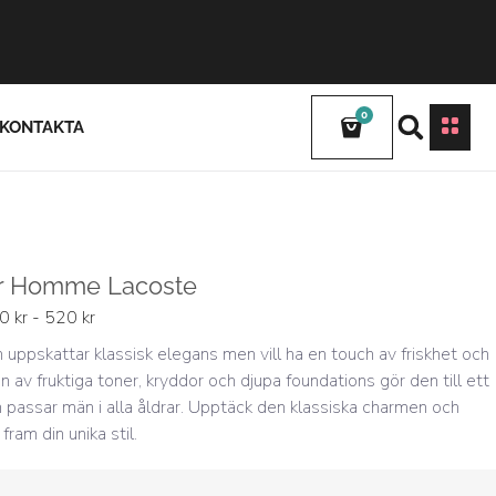
0
KONTAKTA
ur Homme Lacoste
0 kr - 520 kr
uppskattar klassisk elegans men vill ha en touch av friskhet och
n av fruktiga toner, kryddor och djupa foundations gör den till ett
 passar män i alla åldrar. Upptäck den klassiska charmen och
ram din unika stil.