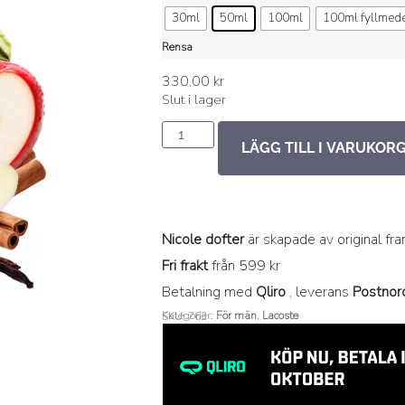
30ml
50ml
100ml
100ml fyllmed
Rensa
330,00
kr
Slut i lager
LÄGG TILL I VARUKOR
Nicole dofter
är skapade av original fr
Fri frakt
från 599 kr
Betalning med
Qliro
, leverans
Postnor
Kategorier:
För män
,
Lacoste
SKU: 763