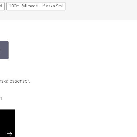
el
100ml fyllmedel + flaska 9ml
G
anska essenser.
d