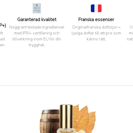
Garanterad kvalitet
Franska essenser
P+)
Noggrant testade ingredienser
Originalfranska doftoljor –
V
ft
med IFRA-certifiering och
lyxiga dofter till ett pris som
mi
pad
tillverkning inom EU för din
känns rätt.
nat
en.
trygghet.