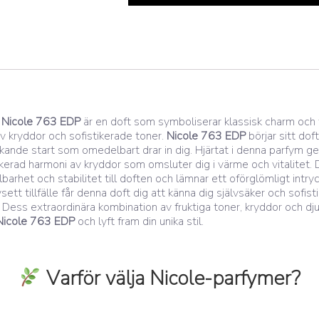
e
Nicole 763 EDP
är en doft som symboliserar klassisk charm och
 kryddor och sofistikerade toner.
Nicole 763 EDP
börjar sitt do
ande start som omedelbart drar in dig. Hjärtat i denna parfym ge
rad harmoni av kryddor som omsluter dig i värme och vitalitet. Do
arhet och stabilitet till doften och lämnar ett oförglömligt intry
ett tillfälle får denna doft dig att känna dig självsäker och sofist
t. Dess extraordinära kombination av fruktiga toner, kryddor och dj
Nicole 763 EDP
och lyft fram din unika stil.
Varför välja Nicole-parfymer?