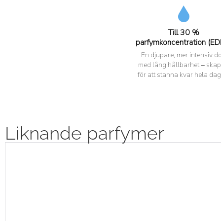
Till 30 %
parfymkoncentration (ED
En djupare, mer intensiv do
med lång hållbarhet – ska
för att stanna kvar hela dag
Liknande parfymer