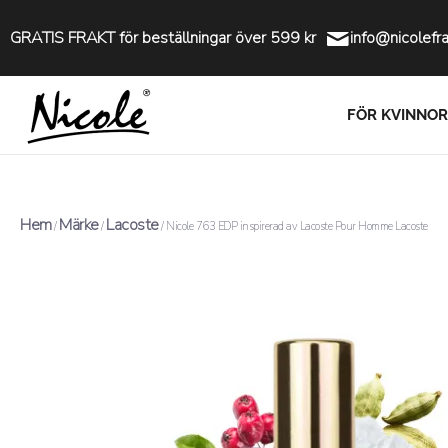
GRATIS FRAKT för beställningar över 599 kr
info@nicolefr
FÖR KVINNOR
Hem
Märke
Lacoste
/
/
/ Nicole 763 EDP inspirerad av Lacoste Pour Homme Lacoste