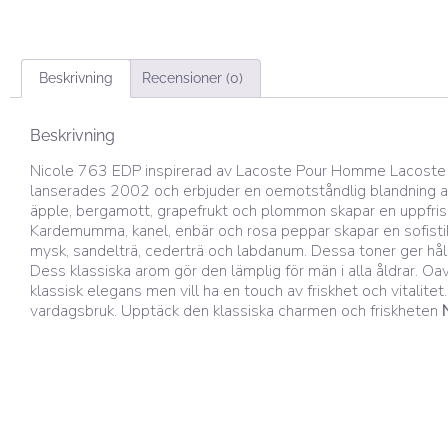
Beskrivning
Recensioner (0)
Beskrivning
Nicole 763 EDP inspirerad av Lacoste Pour Homme Lacost
lanserades 2002 och erbjuder en oemotståndlig blandning av
äpple, bergamott, grapefrukt och plommon skapar en uppfrisk
Kardemumma, kanel, enbär och rosa peppar skapar en sofistike
mysk, sandelträ, cederträ och labdanum. Dessa toner ger hållb
Dess klassiska arom gör den lämplig för män i alla åldrar. Oavs
klassisk elegans men vill ha en touch av friskhet och vitalite
vardagsbruk. Upptäck den klassiska charmen och friskheten