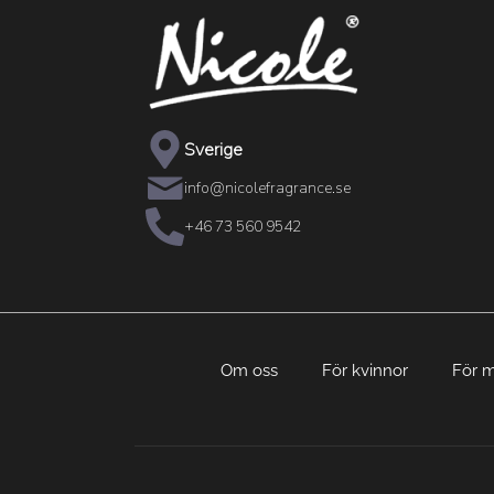
Sverige
info@nicolefragrance.se
+46 73 560 9542
Om oss
För kvinnor
För 