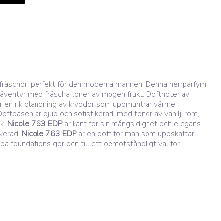
 fräschör, perfekt för den moderna mannen. Denna herrparfym
ftäventyr med fräscha toner av mogen frukt. Doftnoter av
r en rik blandning av kryddor som uppmuntrar värme.
ftbasen är djup och sofistikerad, med toner av vanilj, rom,
ck.
Nicole 763 EDP
är känt för sin mångsidighet och elegans.
ikerad.
Nicole 763 EDP
är en doft för män som uppskattar
upa foundations gör den till ett oemotståndligt val för