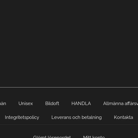
män
Unisex
Bildoft
HANDLA
Allmänna affärsv
Integritetspolicy
Leverans och betalning
Kontakta
Glömt lösenordet
Mitt konto