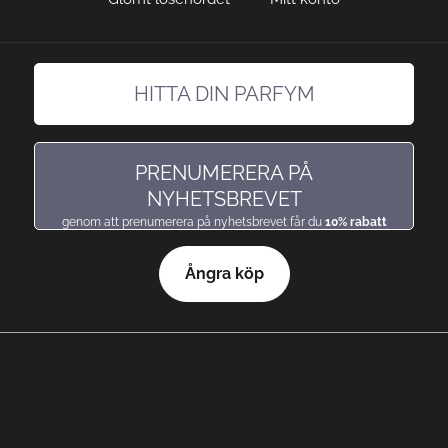
HITTA DIN PARFYM
hitta en doft precis som du gillar den
PRENUMERERA PÅ
NYHETSBREVET
genom att prenumerera på nyhetsbrevet får du
10% rabatt
Ångra köp