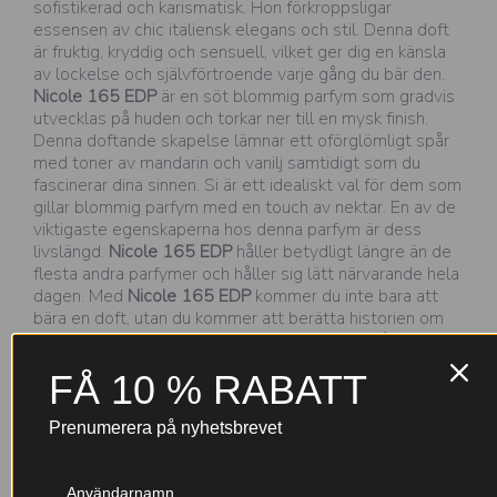
sofistikerad och karismatisk. Hon förkroppsligar
essensen av chic italiensk elegans och stil. Denna doft
är fruktig, kryddig och sensuell, vilket ger dig en känsla
av lockelse och självförtroende varje gång du bär den.
Nicole 165 EDP
är en söt blommig parfym som gradvis
utvecklas på huden och torkar ner till en mysk finish.
Denna doftande skapelse lämnar ett oförglömligt spår
med toner av mandarin och vanilj samtidigt som du
fascinerar dina sinnen. Si är ett idealiskt val för dem som
gillar blommig parfym med en touch av nektar. En av de
viktigaste egenskaperna hos denna parfym är dess
livslängd.
Nicole 165 EDP
håller betydligt längre än de
flesta andra parfymer och håller sig lätt närvarande hela
dagen. Med
Nicole 165 EDP
kommer du inte bara att
bära en doft, utan du kommer att berätta historien om
din unika personlighet, samtidigt som du utstrålar
elegansen och charmen i italiensk stil.
FÅ 10 % RABATT
Prenumerera på nyhetsbrevet
Varför välja Nicole-parfymer?