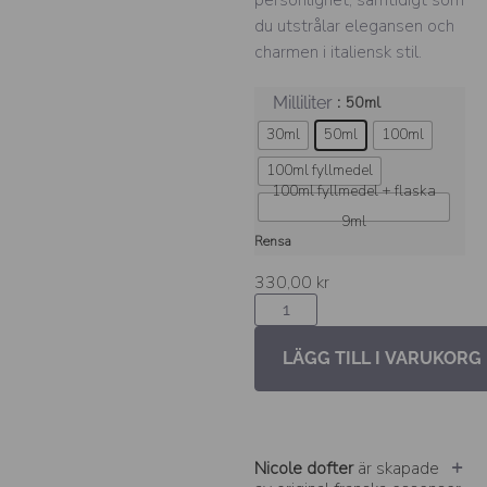
du utstrålar elegansen och
charmen i italiensk stil.
: 50ml
Milliliter
30ml
50ml
100ml
100ml fyllmedel
100ml fyllmedel + flaska
9ml
Rensa
330,00
kr
LÄGG TILL I VARUKORG
Nicole dofter
är skapade