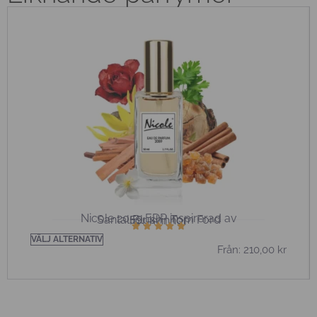
Nicole 2059 EDP ​​inspirerad av
Santal Blush | Tom Ford
För kvinnor
VÄLJ ALTERNATIV
Från:
210,00
kr