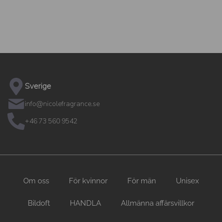
Sverige
info@nicolefragrance.se
+46 73 560 9542
Om oss
För kvinnor
För män
Unisex
Bildoft
HANDLA
Allmänna affärsvillkor