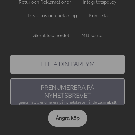
Retur och Reklamationer
Integritetspolicy
Leverans och betalning
Kontakta
Glömt lösenordet
Mitt konto
HITTA DIN PARFYM
hitta en doft precis som du gillar den
PRENUMERERA PÅ
NYHETSBREVET
genom att prenumerera på nyhetsbrevet får du
10% rabatt
Ångra köp