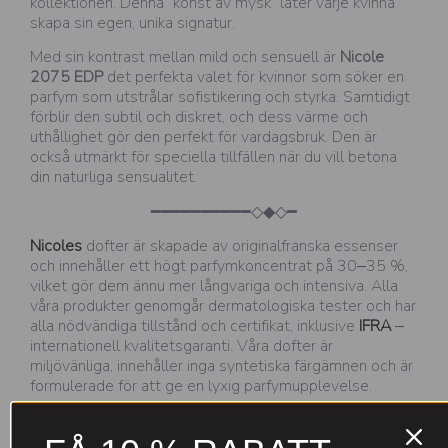
kollektionen. Denna ”konst av mysk” låter varje kvinna
skapa sin egen, unika signatur.
Med sin kontrast mellan mild och sensuell är
Nicole
2075 EDP
det perfekta valet för kvinnor som söker en
parfym som utstrålar sofistikering och styrka. Samtidigt
förblir den subtil och diskret, och dess värme och
uthållighet gör den perfekt för vardagsbruk. Den är
också utmärkt för speciella tillfällen när du vill betona
din naturliga sensualitet.
━━━━━━━━━━◇◆◇━
Nicoles
dofter är skapade av originalfranska essenser
och innehåller ett högt parfymkoncentrat på 30–35 %,
vilket gör dem ännu mer långvariga och intensiva. Alla
våra produkter genomgår dermatologiska tester och har
alla nödvändiga tillstånd och certifikat, inklusive
IFRA
–
internationell kvalitetsgaranti. Våra dofter är
miljövänliga, innehåller inga syntetiska färgämnen och är
formulerade för att ge en lyxig parfymupplevelse.
Nicole-parfymer
är baserade på högkvalitativa
doftessenser och förpackas i eleganta flaskor på 30 ml,