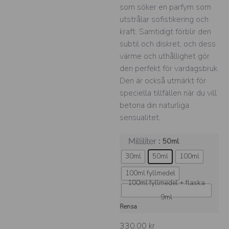
som söker en parfym som
utstrålar sofistikering och
kraft. Samtidigt förblir den
subtil och diskret, och dess
värme och uthållighet gör
den perfekt för vardagsbruk.
Den är också utmärkt för
speciella tillfällen när du vill
betona din naturliga
sensualitet.
: 50ml
Milliliter
30ml
50ml
100ml
100ml fyllmedel
100ml fyllmedel + flaska
9ml
Rensa
330,00
kr