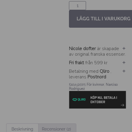
LÄGG TILL I VARUKORG
Nicole dofter
är skapade
av original franska essenser.
Fri frakt
från 599 kr
Betalning med
Qliro
,
leverans
Postnord
Kategorier:
För kvinnor
,
Narciso
SKU: 2075
Rodriguez
Beskrivning
Recensioner (2)