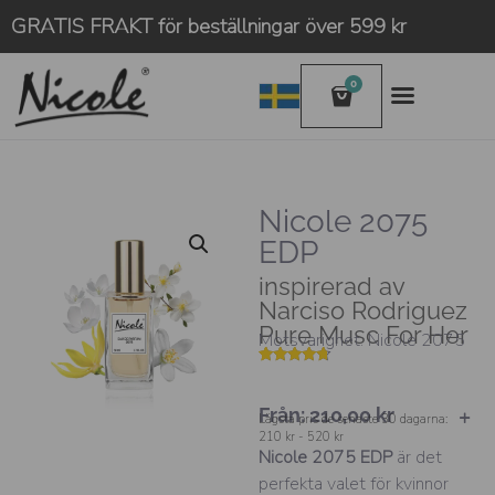
GRATIS FRAKT för beställningar över 599 kr
0
Nicole 2075
EDP
inspirerad av
Narciso Rodriguez
Pure Musc For Her
Motsvarighet: Nicole 2075
Betygsatt
2
4.50
av 5
baserat
Från:
210,00
kr
på
Lägsta pris de senaste 30 dagarna:
kundrecension
210 kr - 520 kr
Nicole 2075 EDP
är det
perfekta valet för kvinnor