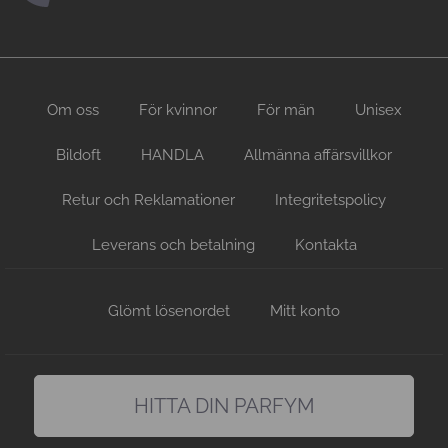
Om oss
För kvinnor
För män
Unisex
Bildoft
HANDLA
Allmänna affärsvillkor
Retur och Reklamationer
Integritetspolicy
Leverans och betalning
Kontakta
Glömt lösenordet
Mitt konto
HITTA DIN PARFYM
hitta en doft precis som du gillar den