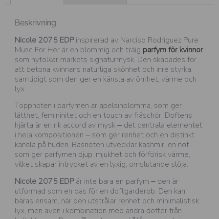
Beskrivning
Nicole 2075 EDP
inspirerad av Narciso Rodriguez Pure
Musc For Her är en blommig och träig
parfym för kvinnor
som nytolkar märkets signaturmysk. Den skapades för
att betona kvinnans naturliga skönhet och inre styrka,
samtidigt som den ger en känsla av ömhet, värme och
lyx.
Toppnoten i parfymen är apelsinblomma, som ger
lätthet, femininitet och en touch av fräschör. Doftens
hjärta är en rik accord av mysk – det centrala elementet
i hela kompositionen – som ger renhet och en distinkt
känsla på huden. Basnoten utvecklar kashmir, en not
som ger parfymen djup, mjukhet och förförisk värme,
vilket skapar intrycket av en lyxig, omslutande slöja.
Nicole 2075 EDP
är inte bara en parfym – den är
utformad som en bas för en doftgarderob. Den kan
bäras ensam, när den utstrålar renhet och minimalistisk
lyx, men även i kombination med andra dofter från