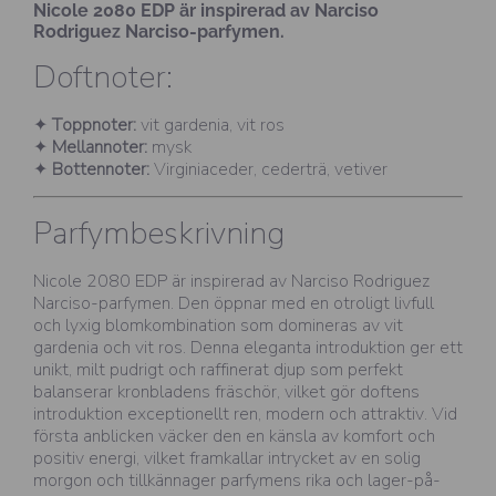
Nicole 2080 EDP är inspirerad av Narciso
Rodriguez Narciso-parfymen.
Doftnoter:
✦
Toppnoter:
vit gardenia, vit ros
✦
Mellannoter:
mysk
✦
Bottennoter:
Virginiaceder, cederträ, vetiver
Parfymbeskrivning
Nicole 2080 EDP är inspirerad av Narciso Rodriguez
Narciso-parfymen. Den öppnar med en otroligt livfull
och lyxig blomkombination som domineras av vit
gardenia och vit ros. Denna eleganta introduktion ger ett
unikt, milt pudrigt och raffinerat djup som perfekt
balanserar kronbladens fräschör, vilket gör doftens
introduktion exceptionellt ren, modern och attraktiv. Vid
första anblicken väcker den en känsla av komfort och
positiv energi, vilket framkallar intrycket av en solig
morgon och tillkännager parfymens rika och lager-på-