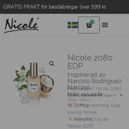
GRATIS FRAKT för beställningar över 599 kr
0
Nicole 2080
EDP
inspirerad av
Narciso Rodriguez
Narciso
Motsvarighet: Nicole 2080
Från:
210,00
kr
Lägsta pris de senaste 30 dagarna:
210 kr - 520 kr
Dofttyp:
blommig, träig,
myskig, feminin
Intensitet:
Eau de
Parfum (EDP)