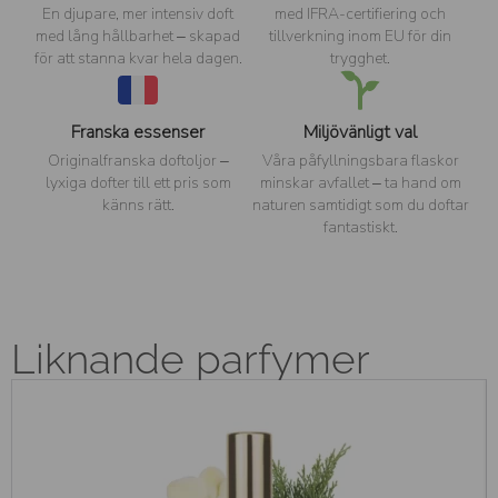
En djupare, mer intensiv doft
med IFRA-certifiering och
med lång hållbarhet – skapad
tillverkning inom EU för din
för att stanna kvar hela dagen.
trygghet.
Franska essenser
Miljövänligt val
Originalfranska doftoljor –
Våra påfyllningsbara flaskor
lyxiga dofter till ett pris som
minskar avfallet – ta hand om
känns rätt.
naturen samtidigt som du doftar
fantastiskt.
Liknande parfymer