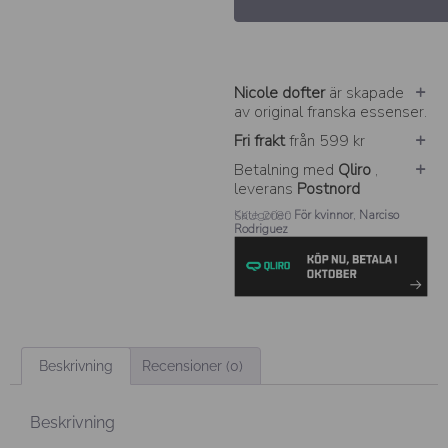
Nicole dofter
är skapade
av original franska essenser.
Fri frakt
från 599 kr
Betalning med
Qliro
,
leverans
Postnord
Kategorier:
För kvinnor
,
Narciso
SKU: 2080
Rodriguez
Beskrivning
Recensioner (0)
Beskrivning