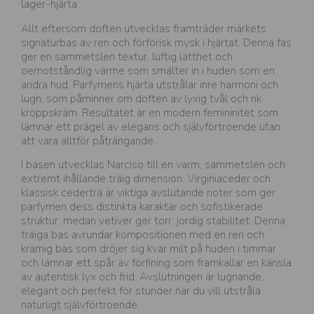
lager-hjärta.
Allt eftersom doften utvecklas framträder märkets
signaturbas av ren och förförisk mysk i hjärtat. Denna fas
ger en sammetslen textur, luftig lätthet och
oemotståndlig värme som smälter in i huden som en
andra hud. Parfymens hjärta utstrålar inre harmoni och
lugn, som påminner om doften av lyxig tvål och rik
kroppskräm. Resultatet är en modern femininitet som
lämnar ett prägel av elegans och självförtroende utan
att vara alltför påträngande.
I basen utvecklas Narciso till en varm, sammetslen och
extremt ihållande träig dimension. Virginiaceder och
klassisk cederträ är viktiga avslutande noter som ger
parfymen dess distinkta karaktär och sofistikerade
struktur, medan vetiver ger torr, jordig stabilitet. Denna
träiga bas avrundar kompositionen med en ren och
krämig bas som dröjer sig kvar milt på huden i timmar
och lämnar ett spår av förfining som framkallar en känsla
av autentisk lyx och frid. Avslutningen är lugnande,
elegant och perfekt för stunder när du vill utstråla
naturligt självförtroende.