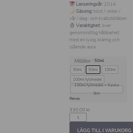
Lanseringsår:
2014
Säsong:
höst / vinter /
vår / dag- och kvällstillfällen
Varaktighet:
över
genomsnittlig hållbarhet
med en lyxig, krämig och
slående aura
: 50ml
Milliliter
30ml
50ml
100ml
100ml fyllmedel
100ml fyllmedel + flaska
9ml
Rensa
330,00
kr
LÄGG TILL I VARUKORG