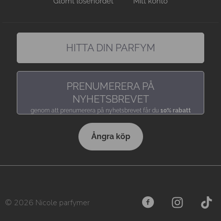
Glömt lösenordet
Mitt konto
HITTA DIN PARFYM
hitta en doft precis som du gillar den
PRENUMERERA PÅ
NYHETSBREVET
genom att prenumerera på nyhetsbrevet får du
10% rabatt
Ångra köp
© 2026 Nicole parfymer