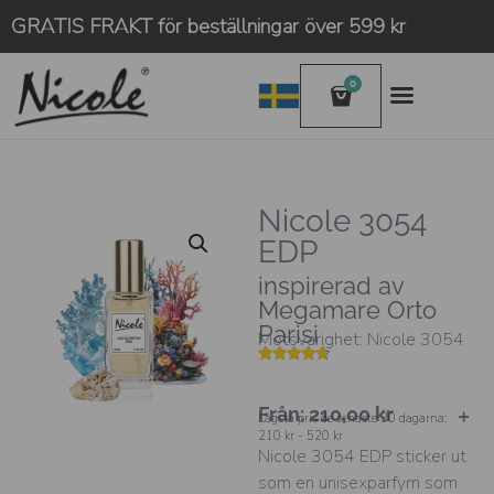
GRATIS FRAKT för beställningar över 599 kr
0
Nicole 3054
EDP
inspirerad av
Megamare Orto
Parisi
Motsvarighet: Nicole 3054
Betygsatt
4
4.50
av 5
baserat
Från:
210,00
kr
på
Lägsta pris de senaste 30 dagarna:
kundrecension
210 kr - 520 kr
Nicole 3054 EDP sticker ut
som en unisexparfym som