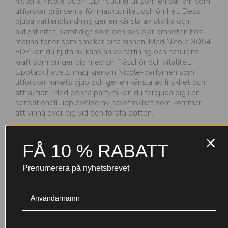
historia.Nicole 3054 EDP sticker ut som en parfym som
utforskar gränserna för maskulinitet och ömhet. Dess
djupa vattenblandning ger en känsla av styrka och
autenticitet, samtidigt som den avslöjar ömheten hos
marina toner som smeker dina sinnen. Med Nicole 3054
EDP kan du njuta av känslan av förfining och naturens
kraft som omger dig med sin fräschör och vitalitet.
Upptäck havets magi genom Nicole-parfymen som
utforskar havets djup och ger en känsla av friskhet och
attraktion. Med denna parfym kan du fördjupa dig i en
sensationell upplevelse av havsfriskhet som kommer
att vinna över dig vid den första doften.
FÅ 10 % RABATT
Varför välja Nicole-parfymer?
Prenumerera på nyhetsbrevet
Till 30 %
Garanterad kvalitet
parfymkoncentration (EDP+)