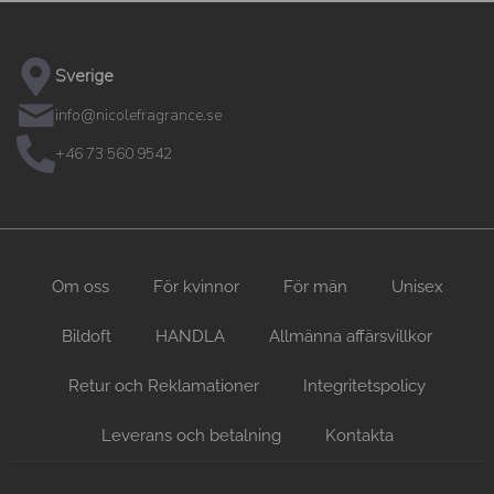
Sverige
info@nicolefragrance.se
+46 73 560 9542
Om oss
För kvinnor
För män
Unisex
Bildoft
HANDLA
Allmänna affärsvillkor
Retur och Reklamationer
Integritetspolicy
Leverans och betalning
Kontakta