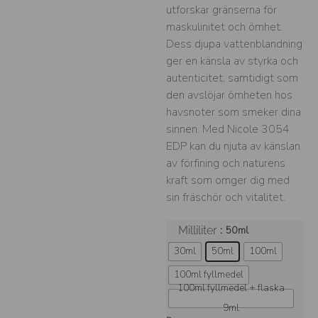
utforskar gränserna för
maskulinitet och ömhet.
Dess djupa vattenblandning
ger en känsla av styrka och
autenticitet, samtidigt som
den avslöjar ömheten hos
havsnoter som smeker dina
sinnen. Med Nicole 3054
EDP kan du njuta av känslan
av förfining och naturens
kraft som omger dig med
sin fräschör och vitalitet.
: 50ml
Milliliter
30ml
50ml
100ml
100ml fyllmedel
100ml fyllmedel + flaska
9ml