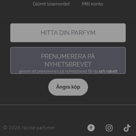
Glömt lösenordet
Mitt konto
HITTA DIN PARFYM
hitta en doft precis som du gillar den
PRENUMERERA PÅ
NYHETSBREVET
genom att prenumerera på nyhetsbrevet får du
10% rabatt
Ångra köp
© 2026 Nicole parfymer