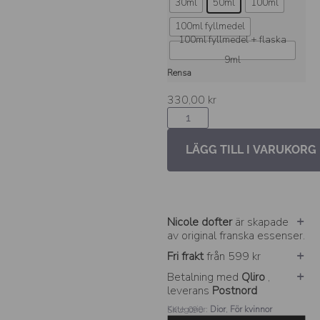
30ml
50ml
100ml
100ml fyllmedel
100ml fyllmedel + flaska
9ml
Rensa
330,00
kr
LÄGG TILL I VARUKORG
Nicole dofter
är skapade
av original franska essenser.
Fri frakt
från 599 kr
Betalning med
Qliro
,
leverans
Postnord
Kategorier:
Dior
,
För kvinnor
SKU: 090