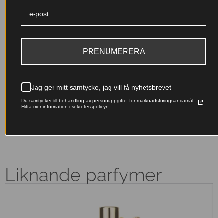
Till 30 %
Garanterad kvalitet
parfymkoncentration (EDP+)
Noggrant testade ingredienser
En djupare, mer intensiv doft
med IFRA-certifiering och
med lång hållbarhet – skapad
tillverkning inom EU för din
för att stanna kvar hela dagen.
trygghet.
PRENUMERERA
Franska essenser
Miljövänligt val
Originalfranska doftoljor –
Våra påfyllningsbara flaskor
Jag ger mitt samtycke, jag vill få nyhetsbrevet
lyxiga dofter till ett pris som
minskar avfallet – ta hand om
Du samtycker till behandling av personuppgifter för marknadsföringsändamål.
känns rätt.
naturen samtidigt som du doftar
Hitta mer information i sekretesspolicyn.
fantastiskt.
Liknande parfymer