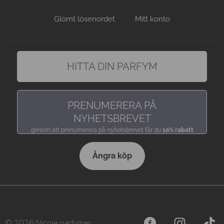
Glömt lösenordet
Mitt konto
HITTA DIN PARFYM
hitta en doft precis som du gillar den
PRENUMERERA PÅ
NYHETSBREVET
genom att prenumerera på nyhetsbrevet får du
10% rabatt
Ångra köp
© 2026 Nicole parfymer