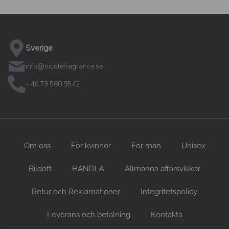
Sverige
info@nicolefragrance.se
+46 73 560 9542
Om oss
För kvinnor
För män
Unisex
Bildoft
HANDLA
Allmänna affärsvillkor
Retur och Reklamationer
Integritetspolicy
Leverans och betalning
Kontakta