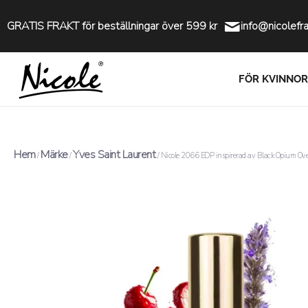
GRATIS FRAKT för beställningar över 599 kr
info@nicolefr
FÖR KVINNOR
Hem
Märke
Yves Saint Laurent
/
/
/ Nicole 2066 EDP inspirerad av Black Opium Ove