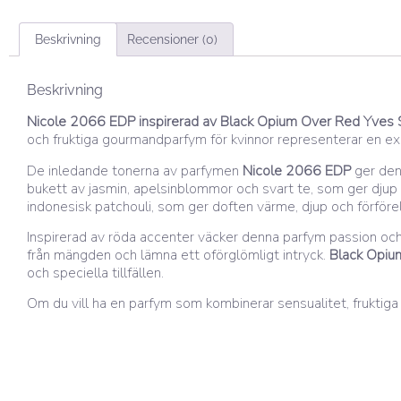
Beskrivning
Recensioner (0)
Beskrivning
Nicole 2066 EDP inspirerad av Black Opium Over Red Yves S
och fruktiga gourmandparfym för kvinnor representerar en exp
De inledande tonerna av parfymen
Nicole 2066 EDP
ger den 
bukett av jasmin, apelsinblommor och svart te, som ger djup 
indonesisk patchouli, som ger doften värme, djup och förföre
Inspirerad av röda accenter väcker denna parfym passion och l
från mängden och lämna ett oförglömligt intryck.
Black Opiu
och speciella tillfällen.
Om du vill ha en parfym som kombinerar sensualitet, fruktig