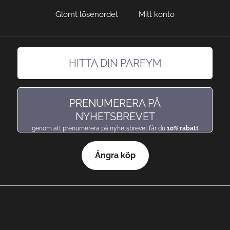
Glömt lösenordet
Mitt konto
HITTA DIN PARFYM
hitta en doft precis som du gillar den
PRENUMERERA PÅ
NYHETSBREVET
genom att prenumerera på nyhetsbrevet får du
10% rabatt
Ångra köp