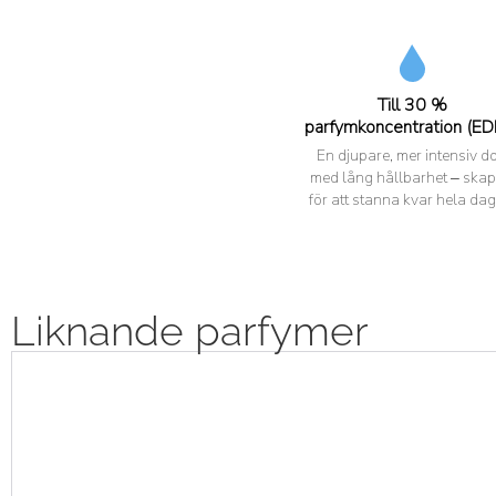
Till 30 %
parfymkoncentration (ED
En djupare, mer intensiv do
med lång hållbarhet – ska
för att stanna kvar hela dag
Liknande parfymer