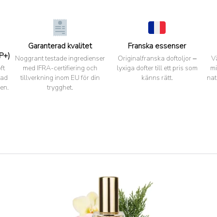
Garanterad kvalitet
Franska essenser
P+)
Noggrant testade ingredienser
Originalfranska doftoljor –
V
ft
med IFRA-certifiering och
lyxiga dofter till ett pris som
mi
pad
tillverkning inom EU för din
känns rätt.
nat
en.
trygghet.