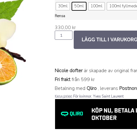
30ml
50ml
100ml
100ml fyllmed
Rensa
330,00
kr
LÄGG TILL I VARUKOR
Nicole dofter
är skapade av original fr
Fri frakt
från 599 kr
Betalning med
Qliro
, leverans
Postnor
Kategorier:
För kvinnor
,
Yves Saint Laurent
SKU: 2066