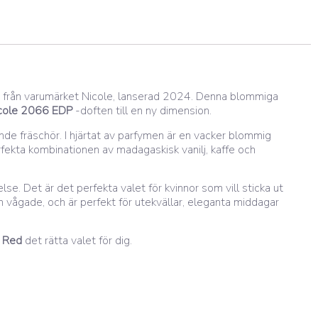
a från varumärket Nicole, lanserad 2024. Denna blommiga
cole 2066 EDP
-doften till en ny dimension.
de fräschör. I hjärtat av parfymen är en vacker blommig
fekta kombinationen av madagaskisk vanilj, kaffe och
e. Det är det perfekta valet för kvinnor som vill sticka ut
 vågade, och är perfekt för utekvällar, eleganta middagar
r Red
det rätta valet för dig.