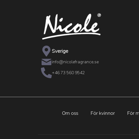
Sverige
info@nicolefragrance.se
+46 73 560 9542
Om oss
För kvinnor
För 