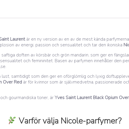
aint Laurent
är en ny version av en av de mest kända parfymern
losion av energi, passion och sensualitet och tar den ikoniska
Ni
saftiga doften av körsbär och grön mandarin, som ger en fängslan
sensualitet och femininitet. Basen av parfymen innehåller den per
lse.
ust, samtidigt som den ger en oförglömlig och lyxig doftupplevels
m Over Red
är för kvinnor som är självmedvetna, passionerade och
a och gourmandiska toner, är
Yves Saint Laurent Black Opium Ove
Varför välja Nicole-parfymer?