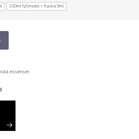
el
100ml fyllmedel + flaska 9ml
G
anska essenser.
d