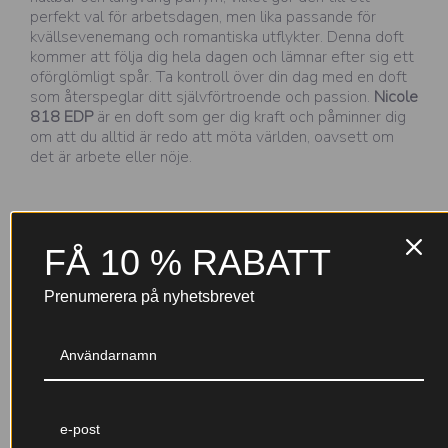
perfekt val för arbetsdagen, men lika passande för
kvällsevenemang och romantiska utflykter. Denna doft
kommer att följa dig hela dagen och lämnar efter sig ett
oförglömligt spår. Ta kontroll över din dag med en doft
som återspeglar ditt självförtroende och passion.
Nicole
818 EDP
är en doft som ger dig kraft och påminner dig
om att du alltid är redo att möta världen, oavsett om
det är arbete eller nöje.
Varför välja Nicole-parfymer?
FÅ 10 % RABATT
Prenumerera på nyhetsbrevet
Till 30 %
Garanterad kvalitet
parfymkoncentration (EDP+)
Noggrant testade ingredienser
En djupare, mer intensiv doft
med IFRA-certifiering och
med lång hållbarhet – skapad
tillverkning inom EU för din
för att stanna kvar hela dagen.
trygghet.