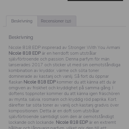
Beskrivning
Recensioner (12)
Beskrivning
Nicole 818 EDP inspirerad av Stronger With You Armani
Nicole 818 EDP
är en herrdoft som utstrålar
självförtroende och passion. Denna parfym för män
lanserades 2017 och sticker ut med sin oemotståndliga
kombination av kryddor, värme och söta toner
dominerade av kastanj och vanilj. Så fort du öppnar
flaskan
Nicole 818 EDP
kommer du att känna att du är
omgiven av friskhet och kryddighet på samma gång. I
doftens toppnoter kommer du att känna igen fräschören
av mynta, salvia, rosmarin och kryddig röd paprika. Kort
därefter tar söta toner av vanilj och kastanj gradvis över
kompositionen. Detta är en doft som utstrålar
självförtroende samtidigt som den är oemotståndligt
lockande och lockande.
Nicole 818 EDP
är en extremt
hållbar och långvarig parfym, vilket gör den till ett