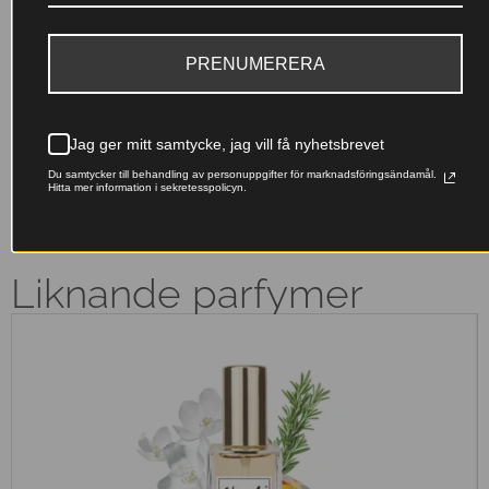
PRENUMERERA
Franska essenser
Miljövänligt val
Originalfranska doftoljor –
Våra påfyllningsbara flaskor
lyxiga dofter till ett pris som
minskar avfallet – ta hand om
känns rätt.
naturen samtidigt som du doftar
Jag ger mitt samtycke, jag vill få nyhetsbrevet
fantastiskt.
Du samtycker till behandling av personuppgifter för marknadsföringsändamål.
Hitta mer information i sekretesspolicyn.
Liknande parfymer