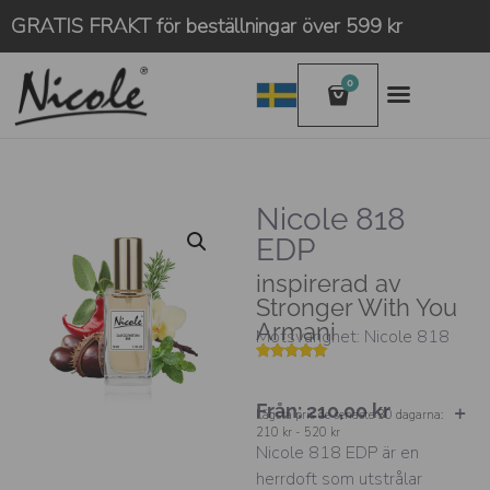
GRATIS FRAKT för beställningar över 599 kr
0
Nicole 818
EDP
inspirerad av
Stronger With You
Armani
Motsvarighet: Nicole 818
Betygsatt
12
4.83
av 5
baserat på
Från:
210,00
kr
kundrecension
Lägsta pris de senaste 30 dagarna:
210 kr - 520 kr
Nicole 818 EDP är en
herrdoft som utstrålar