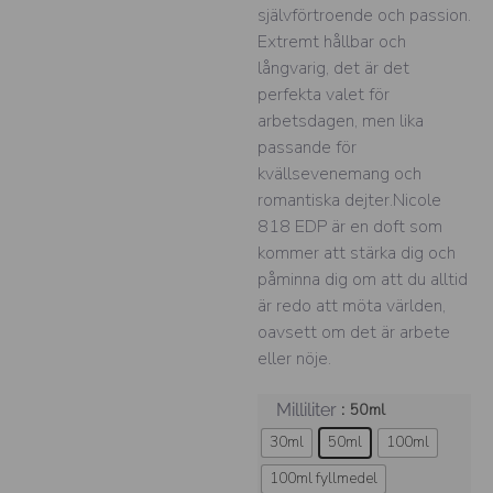
självförtroende och passion.
Extremt hållbar och
långvarig, det är det
perfekta valet för
arbetsdagen, men lika
passande för
kvällsevenemang och
romantiska dejter.Nicole
818 EDP är en doft som
kommer att stärka dig och
påminna dig om att du alltid
är redo att möta världen,
oavsett om det är arbete
eller nöje.
: 50ml
Milliliter
30ml
50ml
100ml
100ml fyllmedel