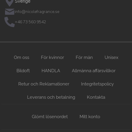
Sverige
info@nicolefragrance.se
+46 73 560 9542
Om oss
För kvinnor
För män
Unisex
Bildoft
HANDLA
Allmänna affärsvillkor
Retur och Reklamationer
Integritetspolicy
Leverans och betalning
Kontakta
Glömt lösenordet
Mitt konto