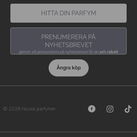
HITTA DIN PARFYM
hitta en doft precis som du gillar den
PRENUMERERA PÅ
NYHETSBREVET
genom att prenumerera på nyhetsbrevet får du
10% rabatt
Ångra köp
© 2026 Nicole parfymer