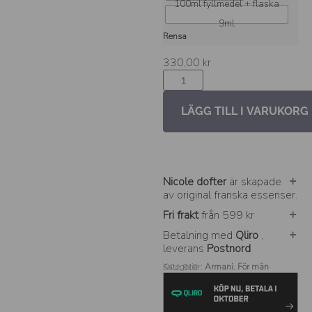
100ml fyllmedel + flaska
9ml
Rensa
330,00
kr
LÄGG TILL I VARUKORG
Nicole dofter
är skapade
av original franska essenser.
Fri frakt
från 599 kr
Betalning med
Qliro
,
leverans
Postnord
Kategorier:
Armani
,
För män
SKU: 818