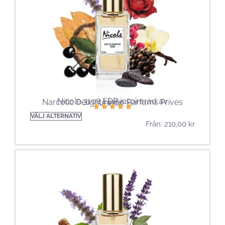
Nicole 3108 EDP ​​inspirerad av
Narcotic Delight | Initio Parfums Prives
unisex-
VÄLJ ALTERNATIV
Från:
210,00
kr