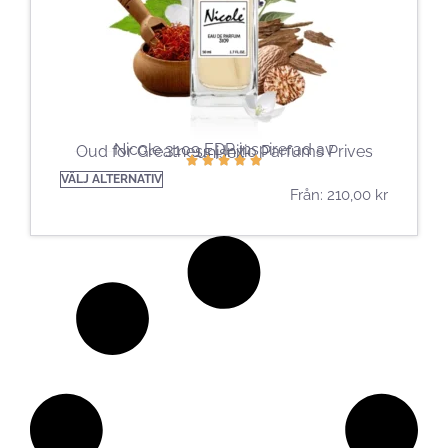
Nicole 3109 EDP ​​inspirerad av
Oud for Greatness | Initio Parfums Prives
unisex-
VÄLJ ALTERNATIV
Från:
210,00
kr