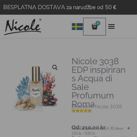
BESPLATNA DOSTAVA za narudžbe od 50 €
0
Nicole 3038
EDP inspiriran
s Acqua di
Sale
Profumum
Roma
Ekvivalent: Nicole 3038
Korisničke
3
ocjene:
4.67
od
Od:
210,00
kr
ukupno 5
Najniža cijena u zadnjih 30 dana:
(
210 kr - 520 kr
korisnika)