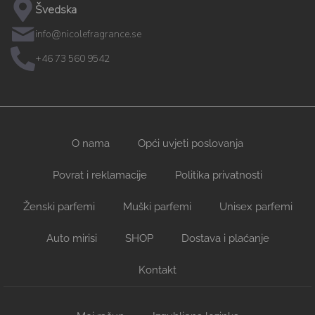
Švedska
info@nicolefragrance.se
+46 73 560 9542
O nama
Opći uvjeti poslovanja
Povrat i reklamacije
Politika privatnosti
Ženski parfemi
Muški parfemi
Unisex parfemi
Auto mirisi
SHOP
Dostava i plaćanje
Kontakt