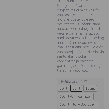
Profumum Roma Acqua di
Sale je opuštajući i
osvježavajući miris koji će
vas podsjetiti na miris
morske obale, svježeg
povjetarca i sunčanih dana
na plaži. On je drugačiji od
većine parfema na tržištu i
nudi pravu esenciju morskog
mirisa. Osim svoje svježine,
ima i senzualnu notu koja će
vas osvojiti. Kvaliteta sirovih
sastojaka i visoka
koncentracija parfema
garantiraju da će miris dugo
trajati na vašoj koži.
: 50ml
Mililitraža
30ml
50ml
100ml
100ml Punilica (Filler)
100ml Filler + Bočica 9ml