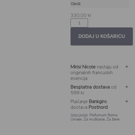
Obriši
330,00
kr
DODAJ U KOŠARICU
Mirisi Nicole
nastaju od
originalnih francuskih
esencija.
Besplatna dostava
od
599 kr
Plaćanje
Bankgiro
,
dostava
Postnord
Categories:
Profumum Roma
,
SKU: 3038
Unisex
,
Za muškarce
,
Za žene