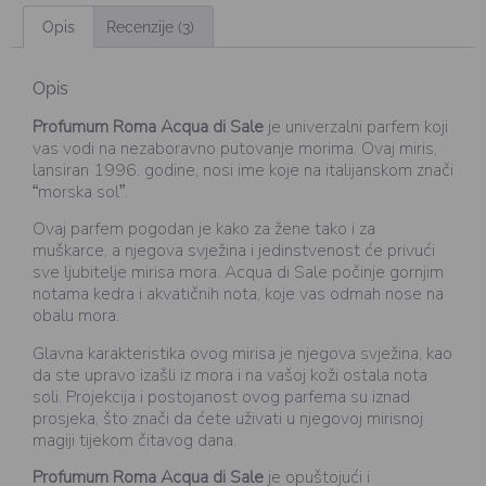
Opis
Recenzije (3)
Opis
Profumum Roma Acqua di Sale
je univerzalni parfem koji
vas vodi na nezaboravno putovanje morima. Ovaj miris,
lansiran 1996. godine, nosi ime koje na italijanskom znači
“morska sol”.
Ovaj parfem pogodan je kako za žene tako i za
muškarce, a njegova svježina i jedinstvenost će privući
sve ljubitelje mirisa mora. Acqua di Sale počinje gornjim
notama kedra i akvatičnih nota, koje vas odmah nose na
obalu mora.
Glavna karakteristika ovog mirisa je njegova svježina, kao
da ste upravo izašli iz mora i na vašoj koži ostala nota
soli. Projekcija i postojanost ovog parfema su iznad
prosjeka, što znači da ćete uživati u njegovoj mirisnoj
magiji tijekom čitavog dana.
Profumum Roma Acqua di Sale
je opuštojući i