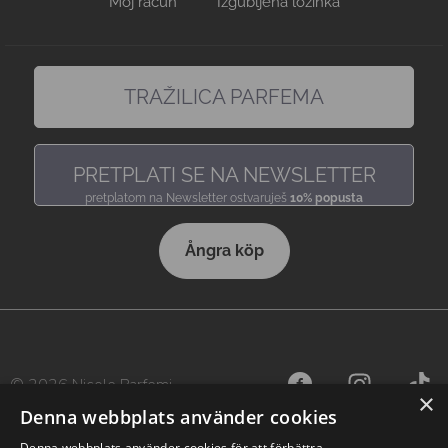
Moj račun
Izgubljena lozinka
TRAŽILICA PARFEMA
pronađi miris, baš kakav voliš
PRETPLATI SE NA NEWSLETTER
pretplatom na Newsletter ostvaruješ
10% popusta
Ångra köp
© 2026 Nicole Parfemi
×
Denna webbplats använder cookies
Denna webbplats använder cookies för att förbättra