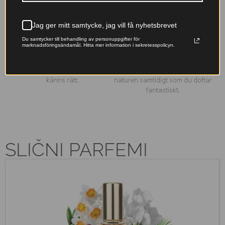
med lång hållbarhet – skapad
tillverkning inom EU för din
för att stanna kvar hela dagen.
trygghet.
Jag ger mitt samtycke, jag vill få nyhetsbrevet
Du samtycker till behandling av personuppgifter för
Franska essenser
Miljövänligt val
marknadsföringsändamål. Hitta mer information i sekretesspolicyn.
Originalfranska doftoljor –
Våra påfyllningsbara flaskor
lyxiga dofter till ett pris som
minskar avfallet – ta hand om
känns rätt.
naturen samtidigt som du doftar
fantastiskt.
SLIČNI PARFEMI