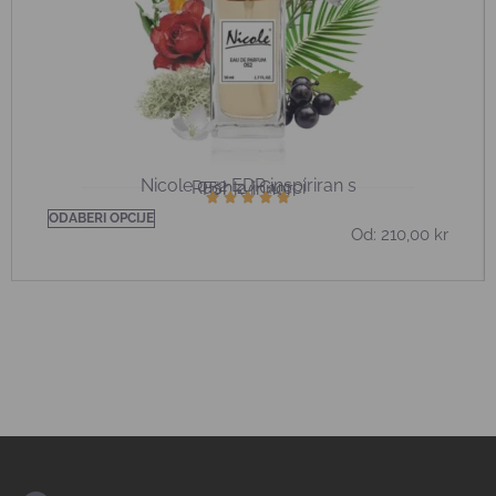
Nicole 052 EDP inspiriran s
Rush 2 | Gucci
För kvinnor
ODABERI OPCIJE
Od:
210,00
kr