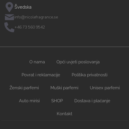
Švedska
info@nicolefragrance.se
+46 73 560 9542
O nama
Opći uvjeti poslovanja
Povrat i reklamacije
Politika privatnosti
Ženski parfemi
Muški parfemi
Unisex parfemi
Auto mirisi
SHOP
Dostava i plaćanje
Kontakt