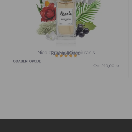
Nicole 052 EDP inspiriran s
Rush 2 | Gucci
För kvinnor
ODABERI OPCIJE
Od:
210,00
kr