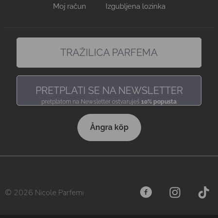
Moj račun
Izgubljena lozinka
TRAŽILICA PARFEMA
pronađi miris, baš kakav voliš
PRETPLATI SE NA NEWSLETTER
pretplatom na Newsletter ostvaruješ
10% popusta
Ångra köp
© 2026 Nicole Parfemi