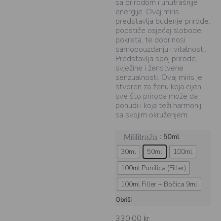
sa prirodom i unutrašnjje
energije. Ovaj miris
predstavlja buđenje prirode,
podstiče osjećaj slobode i
pokreta, te doprinosi
samopouzdanju i vitalnosti.
Predstavlja spoj prirode,
svježine i ženstvene
senzualnosti. Ovaj miris je
stvoren za ženu koja cijeni
sve što priroda može da
ponudi i koja teži harmoniji
sa svojim okruženjem.
: 50ml
Mililitraža
30ml
50ml
100ml
100ml Punilica (Filler)
100ml Filler + Bočica 9ml
Obriši
330,00
kr