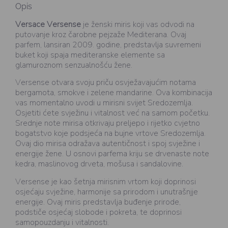
Opis
Versace Versense
je ženski miris koji vas odvodi na
putovanje kroz čarobne pejzaže Mediterana. Ovaj
parfem, lansiran 2009. godine, predstavlja suvremeni
buket koji spaja mediteranske elemente sa
glamuroznom senzualnošću žene.
Versense otvara svoju priču osvježavajućim notama
bergamota, smokve i zelene mandarine. Ova kombinacija
vas momentalno uvodi u mirisni svijet Sredozemlja.
Osjetiti ćete svježinu i vitalnost već na samom početku.
Srednje note mirisa otkrivaju preljepo i rijetko cvjetno
bogatstvo koje podsjeća na bujne vrtove Sredozemlja.
Ovaj dio mirisa odražava autentičnost i spoj svježine i
energije žene. U osnovi parfema kriju se drvenaste note
kedra, maslinovog drveta, mošusa i sandalovine.
Versense je kao šetnja mirisnim vrtom koji doprinosi
osjećaju svježine, harmonije sa prirodom i unutrašnjje
energije. Ovaj miris predstavlja buđenje prirode,
podstiče osjećaj slobode i pokreta, te doprinosi
samopouzdanju i vitalnosti.