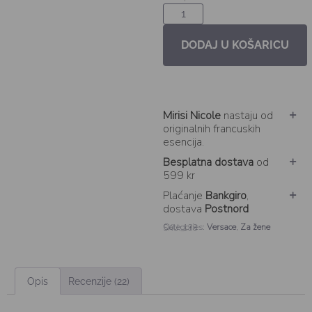
DODAJ U KOŠARICU
Mirisi Nicole
nastaju od
originalnih francuskih
esencija.
Besplatna dostava
od
599 kr
Plaćanje
Bankgiro
,
dostava
Postnord
Categories:
Versace
,
Za žene
SKU: 133
Opis
Recenzije (22)