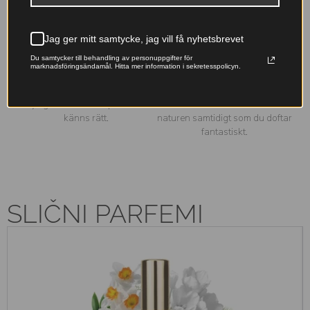
med lång hållbarhet – skapad
tillverkning inom EU för din
för att stanna kvar hela dagen.
trygghet.
Jag ger mitt samtycke, jag vill få nyhetsbrevet
Du samtycker till behandling av personuppgifter för
marknadsföringsändamål. Hitta mer information i sekretesspolicyn.
Franska essenser
Miljövänligt val
Originalfranska doftoljor –
Våra påfyllningsbara flaskor
lyxiga dofter till ett pris som
minskar avfallet – ta hand om
känns rätt.
naturen samtidigt som du doftar
fantastiskt.
SLIČNI PARFEMI