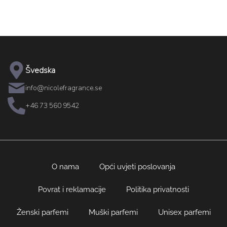
Švedska
info@nicolefragrance.se
+46 73 560 9542
O nama
Opći uvjeti poslovanja
Povrat i reklamacije
Politika privatnosti
Ženski parfemi
Muški parfemi
Unisex parfemi