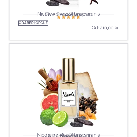
Nicole 3033 EDP inspiriran s
Eros Flame | Versace
För män
ODABERI OPCIJE
Od:
210,00
kr
Nicole 3036 EDP inspiriran s
Dylan Blue | Versace
För män