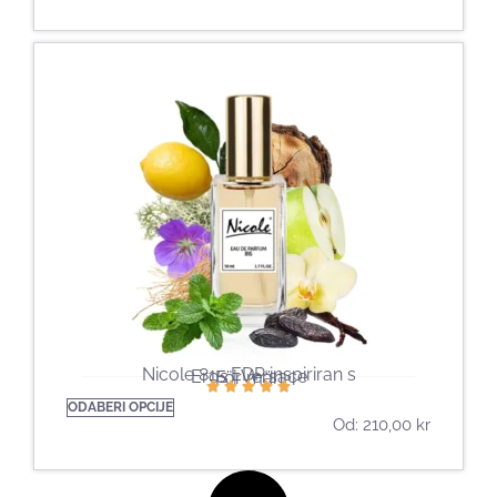
Nicole 815 EDP inspiriran s
Eros | Versace
För män
ODABERI OPCIJE
Od:
210,00
kr