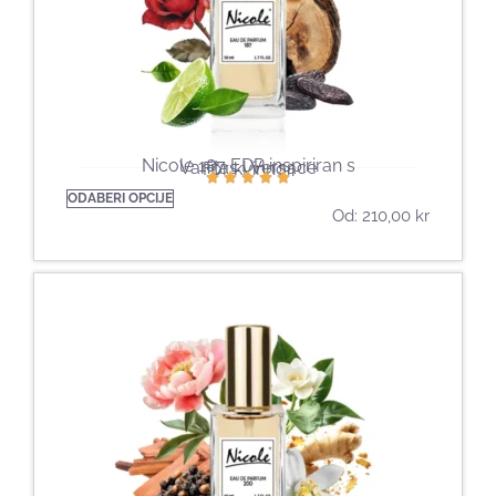
Nicole 187 EDP inspiriran s
Vanitas | Versace
För kvinnor
ODABERI OPCIJE
Od:
210,00
kr