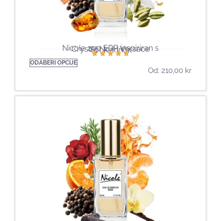
Nicole 200 EDP inspiriran s
Crystal Noir | Versace
För kvinnor
ODABERI OPCIJE
Od:
210,00
kr