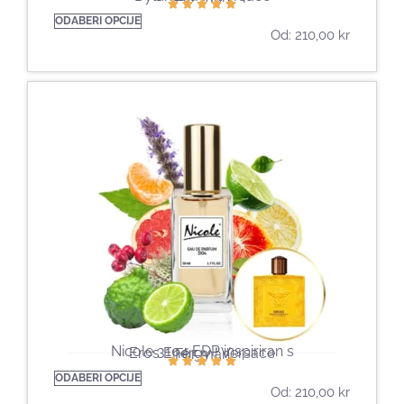
ODABERI OPCIJE
Od:
210,00
kr
Nicole 3104 EDP inspiriran s
Eros Energy | Versace
För män
ODABERI OPCIJE
Od:
210,00
kr