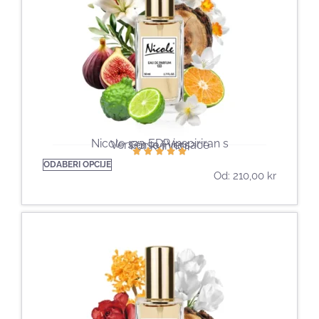
Nicole 133 EDP inspiriran s
Versense | Versace
För kvinnor
ODABERI OPCIJE
Od:
210,00
kr