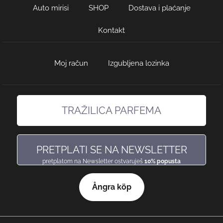
Auto mirisi
SHOP
Dostava i plaćanje
Kontakt
Moj račun
Izgubljena lozinka
TRAŽILICA PARFEMA
pronađi miris, baš kakav voliš
PRETPLATI SE NA NEWSLETTER
pretplatom na Newsletter ostvaruješ
10% popusta
Ångra köp