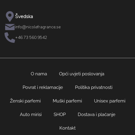
Švedska
info@nicolefragrance.se
+46 73 560 9542
O nama
Opći uvjeti poslovanja
Povrat i reklamacije
Politika privatnosti
Ženski parfemi
Muški parfemi
Unisex parfemi
Auto mirisi
SHOP
Dostava i plaćanje
Kontakt