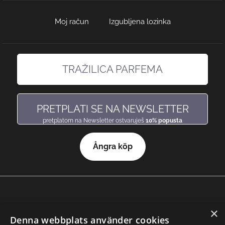
Moj račun
Izgubljena lozinka
TRAŽILICA PARFEMA
pronađi miris, baš kakav voliš
PRETPLATI SE NA NEWSLETTER
pretplatom na Newsletter ostvaruješ
10% popusta
Ångra köp
×
© 2026 Nicole Parfemi
Denna webbplats använder cookies