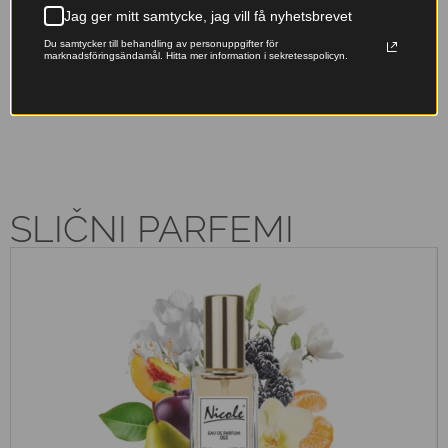
Jag ger mitt samtycke, jag vill få nyhetsbrevet
Franska essenser
Miljövänligt val
Du samtycker till behandling av personuppgifter för
Originalfranska doftoljor –
Våra påfyllningsbara flaskor
marknadsföringsändamål. Hitta mer information i sekretesspolicyn.
lyxiga dofter till ett pris som
minskar avfallet – ta hand om
känns rätt.
naturen samtidigt som du doftar
fantastiskt.
SLIČNI PARFEMI