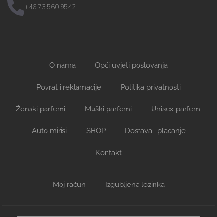
+46 73 560 9542
O nama
Opći uvjeti poslovanja
Povrat i reklamacije
Politika privatnosti
Ženski parfemi
Muški parfemi
Unisex parfemi
Auto mirisi
SHOP
Dostava i plaćanje
Kontakt
Moj račun
Izgubljena lozinka