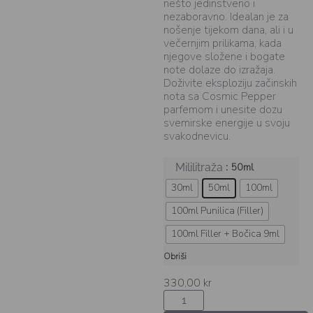
nešto jedinstveno i
nezaboravno. Idealan je za
nošenje tijekom dana, ali i u
večernjim prilikama, kada
njegove složene i bogate
note dolaze do izražaja.
Doživite eksploziju začinskih
nota sa Cosmic Pepper
parfemom i unesite dozu
svemirske energije u svoju
svakodnevicu.
: 50ml
Mililitraža
30ml
50ml
100ml
100ml Punilica (Filler)
100ml Filler + Bočica 9ml
Obriši
330,00
kr