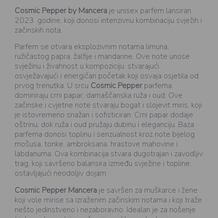
Cosmic Pepper by Mancera
je unisex parfem lansiran
2023. godine, koji donosi intenzivnu kombinaciju svježih i
začinskih nota.
Parfem se otvara eksplozivnim notama limuna,
ružičastog papra, žalfije i mandarine. Ove note unose
svježinu i živahnost u kompoziciju, stvarajući
osvježavajući i energičan početak koji osvaja osjetila od
prvog trenutka. U srcu
Cosmic Pepper
parfema
dominiraju crni papar, damaščanska ruža i oud. Ove
začinske i cvjetne note stvaraju bogat i slojevit miris, koji
je istovremeno snažan i sofisticiran. Crni papar dodaje
oštrinu, dok ruža i oud pružaju dubinu i eleganciju. Baza
parfema donosi toplinu i senzualnost kroz note bijelog
mošusa, tonke, ambroksana, hrastove mahovine i
labdanuma. Ova kombinacija stvara dugotrajan i zavodljiv
trag, koji savršeno balansira između svježine i topline,
ostavljajući neodoljiv dojam.
Cosmic Pepper Mancera
je savršen za muškarce i žene
koji vole mirise sa izraženim začinskim notama i koji traže
nešto jedinstveno i nezaboravno. Idealan je za nošenje