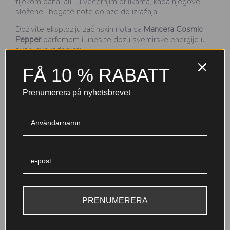
tijekom dana, ali i u večernjim prilikama, kada njegove
složene i bogate note dolaze do izražaja.
Doživite eksploziju začinskih nota sa
Mancera Cosmic
Pepper
parfemom i unesite dozu svemirske energije u
svoju svakodnevicu.
FÅ 10 % RABATT
Prenumerera på nyhetsbrevet
Varför välja Nicole-parfymer?
Till 30 %
Garanterad kvalitet
parfymkoncentration (EDP+)
Noggrant testade ingredienser
En djupare, mer intensiv doft
med IFRA-certifiering och
med lång hållbarhet – skapad
tillverkning inom EU för din
PRENUMERERA
för att stanna kvar hela dagen.
trygghet.