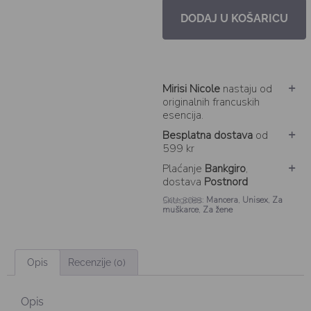
DODAJ U KOŠARICU
Mirisi Nicole
nastaju od
originalnih francuskih
esencija.
Besplatna dostava
od
599 kr
Plaćanje
Bankgiro
,
dostava
Postnord
Categories:
Mancera
,
Unisex
,
Za
SKU: 3088
muškarce
,
Za žene
Opis
Recenzije (0)
Opis