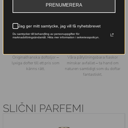
PRENUMERERA
Till 30 %
Garanterad kvalitet
parfymkoncentration (EDP+)
Noggrant testade ingredienser
En djupare, mer intensiv doft
med IFRA-certifiering och
med lång hållbarhet – skapad
tillverkning inom EU för din
Jag ger mitt samtycke, jag vill få nyhetsbrevet
för att stanna kvar hela dagen.
trygghet.
Du samtycker till behandling av personuppgifter för
marknadsföringsändamål. Hitta mer information i sekretesspolicyn.
Franska essenser
Miljövänligt val
Originalfranska doftoljor –
Våra påfyllningsbara flaskor
lyxiga dofter till ett pris som
minskar avfallet – ta hand om
känns rätt.
naturen samtidigt som du doftar
fantastiskt.
SLIČNI PARFEMI