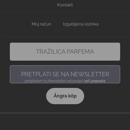
Kontakt
Moj račun
Izgubljena lozinka
TRAŽILICA PARFEMA
pronađi miris, baš kakav voliš
PRETPLATI SE NA NEWSLETTER
pretplatom na Newsletter ostvaruješ
10% popusta
Ångra köp