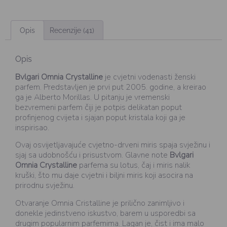
Opis
Recenzije (41)
Opis
Bvlgari Omnia Crystalline
je cvjetni vodenasti ženski
parfem. Predstavljen je prvi put 2005. godine, a kreirao
ga je Alberto Morillas. U pitanju je vremenski
bezvremeni parfem čiji je potpis delikatan poput
profinjenog cvijeta i sjajan poput kristala koji ga je
inspirisao.
Ovaj osvijetljavajuće cvjetno-drveni miris spaja svježinu i
sjaj sa udobnošću i prisustvom. Glavne note
Bvlgari
Omnia Crystalline
parfema su lotus, čaj i miris nalik
kruški, što mu daje cvjetni i biljni miris koji asocira na
prirodnu svježinu.
Otvaranje Omnia Cristalline je prilično zanimljivo i
donekle jedinstveno iskustvo, barem u usporedbi sa
drugim popularnim parfemima. Lagan je, čist i ima malo