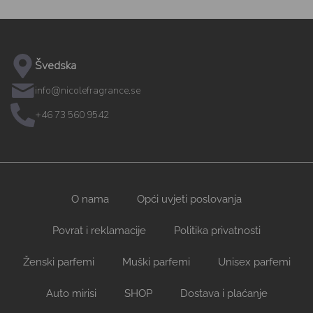
Švedska
info@nicolefragrance.se
+46 73 560 9542
O nama
Opći uvjeti poslovanja
Povrat i reklamacije
Politika privatnosti
Ženski parfemi
Muški parfemi
Unisex parfemi
Auto mirisi
SHOP
Dostava i plaćanje