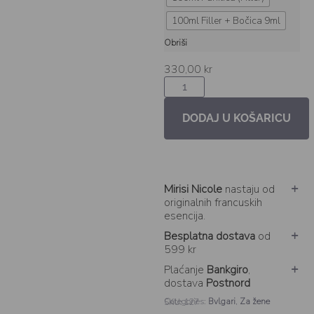
100ml Filler + Bočica 9ml
Obriši
330,00
kr
DODAJ U KOŠARICU
Mirisi Nicole
nastaju od
originalnih francuskih
esencija.
Besplatna dostava
od
599 kr
Plaćanje
Bankgiro
,
dostava
Postnord
Categories:
Bvlgari
,
Za žene
SKU: 127