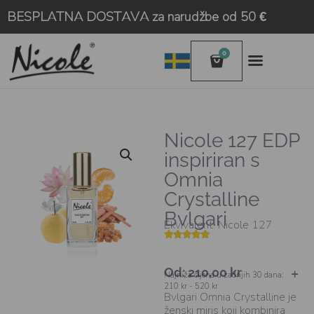
BESPLATNA DOSTAVA za narudžbe od 50 €
0
Nicole 127 EDP
inspiriran s
Omnia
Crystalline
Bvlgari
Ekvivalent: Nicole 127
Korisnička
41
ocjena:
4.90
od
Od:
210,00
kr
ukupno 5 (
Najniža cijena u zadnjih 30 dana:
korisnika)
210 kr - 520 kr
Bvlgari Omnia Crystalline je
ženski miris koji kombinira