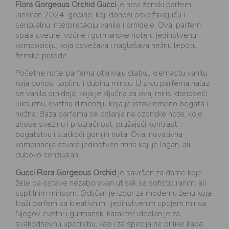
Flora Gorgeous Orchid
Gucci
je novi ženski parfem
lansiran 2024. godine, koji donosi osvežavajuću i
senzualnu interpretaciju vanile i orhideje. Ovaj parfem
spaja cvetne, voćne i gurmanske note u jedinstvenu
kompoziciju, koja osvežava i naglašava nežnu lepotu
ženske prirode.
Početne note parfema otkrivaju slatku, kremastu vanilu
koja donosi toplinu i dubinu mirisu. U srcu parfema nalazi
se vanila orhideja, koja je ključna za ovaj miris, donoseći
luksuznu, cvetnu dimenziju koja je istovremeno bogata i
nežna. Baza parfema se oslanja na ozonske note, koje
unose svežinu i prozračnost, pružajući kontrast
bogatstvu i slatkoći gornjih nota. Ova inovativna
kombinacija stvara jedinstven miris koji je lagan, ali
duboko senzualan.
Gucci Flora Gorgeous Orchid
je savršen za dame koje
žele da ostave nezaboravan utisak sa sofisticiranim, ali
suptilnim mirisom. Odličan je izbor za modernu ženu koja
traži parfem sa kreativnim i jedinstvenim spojem mirisa.
Njegov cvetni i gurmanski karakter idealan je za
svakodnevnu upotrebu, kao i za specijalne prilike kada