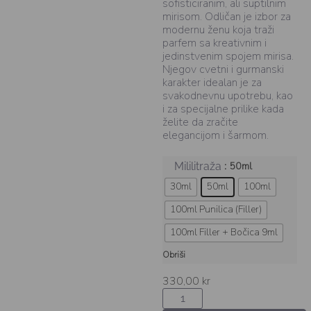
sofisticiranim, ali suptilnim
mirisom. Odličan je izbor za
modernu ženu koja traži
parfem sa kreativnim i
jedinstvenim spojem mirisa.
Njegov cvetni i gurmanski
karakter idealan je za
svakodnevnu upotrebu, kao
i za specijalne prilike kada
želite da zračite
elegancijom i šarmom.
: 50ml
Mililitraža
30ml
50ml
100ml
100ml Punilica (Filler)
100ml Filler + Bočica 9ml
Obriši
330,00
kr