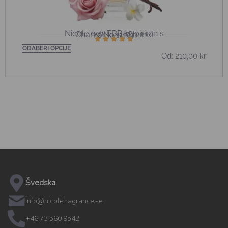
Nicole 001 EDP inspiriran s
Chanel No 5 | Chanel
För kvinnor
ODABERI OPCIJE
Od:
210,00
kr
Švedska
info@nicolefragrance.se
+46 73 560 9542