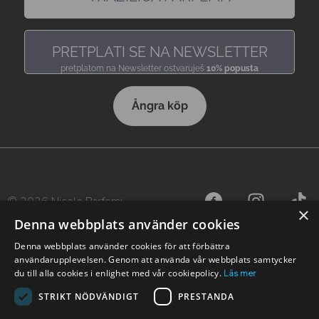
pronađi miris, baš kakav voliš
PRETPLATI SE NA NEWSLETTER
pretplatom na Newsletter ostvaruješ
10% popusta
Ångra köp
© 2026 Nicole Parfemi
×
Denna webbplats använder cookies
Denna webbplats använder cookies för att förbättra
användarupplevelsen. Genom att använda vår webbplats samtycker
du till alla cookies i enlighet med vår cookiepolicy.
Läs mer
STRIKT NÖDVÄNDIGT
PRESTANDA
Nicole finns även i andra länder: