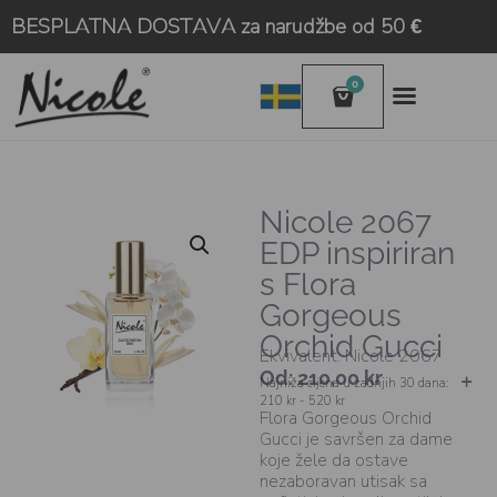
BESPLATNA DOSTAVA za narudžbe od 50 €
0
Nicole 2067
EDP inspiriran
s Flora
Gorgeous
Orchid Gucci
Ekvivalent: Nicole 2067
Od:
210,00
kr
Najniža cijena u zadnjih 30 dana:
210 kr - 520 kr
Flora Gorgeous Orchid
Gucci je savršen za dame
koje žele da ostave
nezaboravan utisak sa