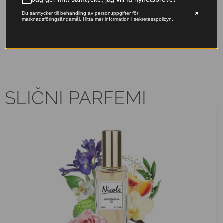
Originalfranska doftoljor –
Våra påfyllningsbara flaskor
Du samtycker till behandling av personuppgifter för
lyxiga dofter till ett pris som
minskar avfallet – ta hand om
marknadsföringsändamål. Hitta mer information i sekretesspolicyn.
känns rätt.
naturen samtidigt som du doftar
fantastiskt.
SLIČNI PARFEMI