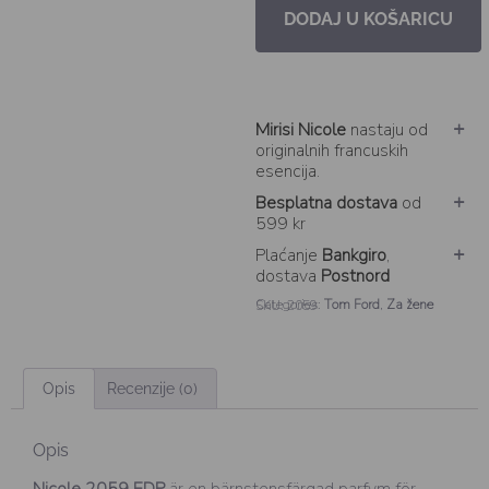
DODAJ U KOŠARICU
Mirisi Nicole
nastaju od
originalnih francuskih
esencija.
Besplatna dostava
od
599 kr
Plaćanje
Bankgiro
,
dostava
Postnord
Categories:
Tom Ford
,
Za žene
SKU: 2059
Opis
Recenzije (0)
Opis
Nicole 2059 EDP
är en bärnstensfärgad parfym för