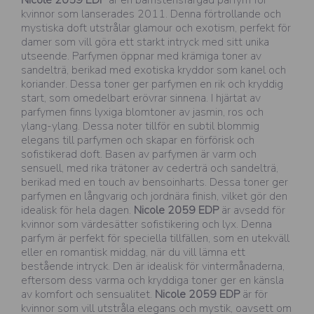
kvinnor som lanserades 2011. Denna förtrollande och
mystiska doft utstrålar glamour och exotism, perfekt för
damer som vill göra ett starkt intryck med sitt unika
utseende. Parfymen öppnar med krämiga toner av
sandelträ, berikad med exotiska kryddor som kanel och
koriander. Dessa toner ger parfymen en rik och kryddig
start, som omedelbart erövrar sinnena. I hjärtat av
parfymen finns lyxiga blomtoner av jasmin, ros och
ylang-ylang. Dessa noter tillför en subtil blommig
elegans till parfymen och skapar en förförisk och
sofistikerad doft. Basen av parfymen är varm och
sensuell, med rika trätoner av cederträ och sandelträ,
berikad med en touch av bensoinharts. Dessa toner ger
parfymen en långvarig och jordnära finish, vilket gör den
idealisk för hela dagen.
Nicole 2059 EDP
är avsedd för
kvinnor som värdesätter sofistikering och lyx. Denna
parfym är perfekt för speciella tillfällen, som en utekväll
eller en romantisk middag, när du vill lämna ett
bestående intryck. Den är idealisk för vintermånaderna,
eftersom dess varma och kryddiga toner ger en känsla
av komfort och sensualitet.
Nicole 2059 EDP
är för
kvinnor som vill utstråla elegans och mystik, oavsett om