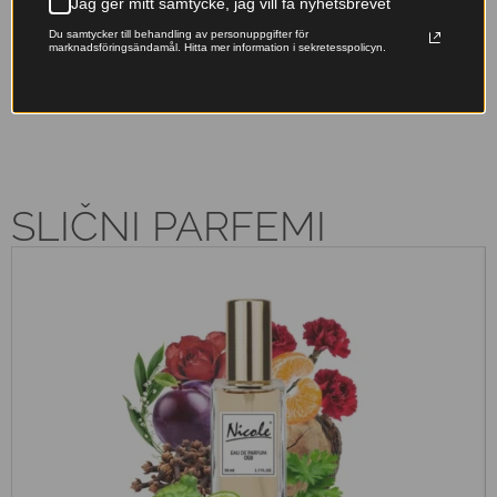
Jag ger mitt samtycke, jag vill få nyhetsbrevet
Originalfranska doftoljor –
Våra påfyllningsbara flaskor
Du samtycker till behandling av personuppgifter för
lyxiga dofter till ett pris som
minskar avfallet – ta hand om
marknadsföringsändamål. Hitta mer information i sekretesspolicyn.
känns rätt.
naturen samtidigt som du doftar
fantastiskt.
SLIČNI PARFEMI