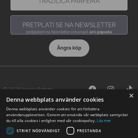
TRAŽILICA PARFEMA
pronađi miris, baš kakav voliš
PRETPLATI SE NA NEWSLETTER
pretplatom na Newsletter ostvaruješ
10% popusta
Ångra köp
© 2026 Nicole Parfemi
×
Denna webbplats använder cookies
Denna webbplats använder cookies för att förbättra
användarupplevelsen. Genom att använda vår webbplats samtycker
du till alla cookies i enlighet med vår cookiepolicy.
Läs mer
STRIKT NÖDVÄNDIGT
PRESTANDA
Nicole finns även i andra länder: