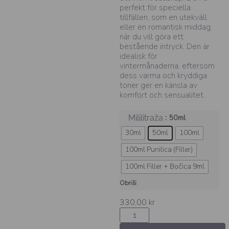
perfekt för speciella
tillfällen, som en utekväll
eller en romantisk middag,
när du vill göra ett
bestående intryck. Den är
idealisk för
vintermånaderna, eftersom
dess varma och kryddiga
toner ger en känsla av
komfort och sensualitet.
: 50ml
Mililitraža
30ml
50ml
100ml
100ml Punilica (Filler)
100ml Filler + Bočica 9ml
Obriši
330,00
kr