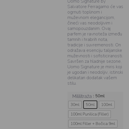
Uomo Signature by
Salvatore Ferragamo će vas
ogrnuti toplinom i
muževnom elegancijom,
čineći vas neodoljivim i
samopouzdanim. Ovaj
parfem je ravnoteža između
tamnih i hrabrih nota,
tradicije i suvremenosti. On
odražava esenciju talijanske
muževnosti i sofisticiranosti.
Savršen za hladnije sezone,
Uomo Signature je miris koji
je ugodan i neodoljiv, istinski
delikatan dodatak vašem
stilu.
: 50ml
Mililitraža
30ml
50ml
100ml
100ml Punilica (Filler)
100ml Filler + Bočica 9ml