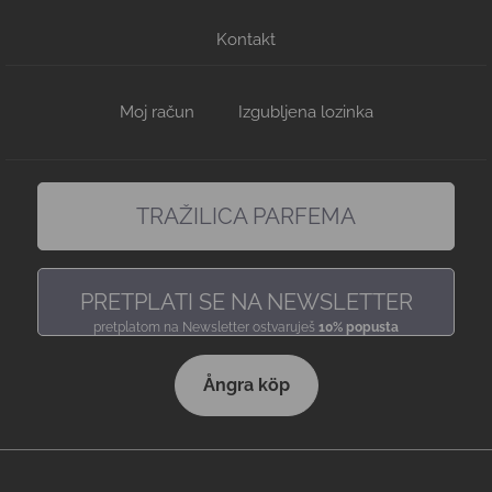
Kontakt
Moj račun
Izgubljena lozinka
TRAŽILICA PARFEMA
pronađi miris, baš kakav voliš
PRETPLATI SE NA NEWSLETTER
pretplatom na Newsletter ostvaruješ
10% popusta
Ångra köp