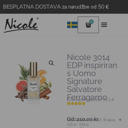
BESPLATNA DOSTAVA za narudžbe od 50 €
0
Nicole 3014
EDP inspiriran
s Uomo
Signature
Salvatore
Ferragamo
Ekvivalent: Nicole 3014
Korisničke
4
ocjene:
5.00
od
Od:
210,00
kr
ukupno 5 (
Najniža cijena u zadnjih 30 dana:
korisnika)
210 kr - 520 kr