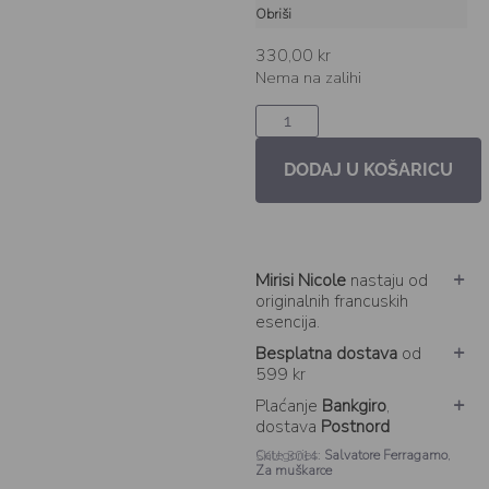
Obriši
330,00
kr
Nema na zalihi
DODAJ U KOŠARICU
Mirisi Nicole
nastaju od
originalnih francuskih
esencija.
Besplatna dostava
od
599 kr
Plaćanje
Bankgiro
,
dostava
Postnord
Categories:
Salvatore Ferragamo
,
SKU: 3014
Za muškarce