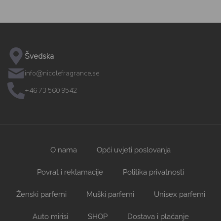
Švedska
info@nicolefragrance.se
+46 73 560 9542
O nama
Opći uvjeti poslovanja
Povrat i reklamacije
Politika privatnosti
Ženski parfemi
Muški parfemi
Unisex parfemi
Auto mirisi
SHOP
Dostava i plaćanje