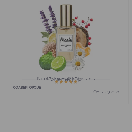
Nicole 705 EDP inspiriran s
Fahrenheit | Dior
För män
ODABERI OPCIJE
Od:
210,00
kr