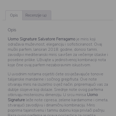
Opis
Recenzije (4)
Opis
Uomo Signature Salvatore Ferragamo
je miris koji
odražava muževnost, eleganciju i sofisticiranost. Ovaj
muški parfem, lansiran 2018. godine, donosi tamni,
zavodljivi mediteranski miris savršen za večernje izlaske i
posebne prilike. Uživajte u jedinstvenoj kombinaciji nota
koje čine ovaj parfem nezaboravnim iskustvom.
U uvodnim notama osjetiti ćete osvježavajuće tonove
talijanske mandarine i sočnog grejpfruta. Ove note
otvaraju miris na izuzetno svjež način, pripremajući vas za
dublje slojeve koji dolaze. Srednje note ovog parfema
otkrivaju misterioznu dimenziju. U srcu mirisa
Uomo
Signature
leže note cipresa, zelene kardamome i cimeta,
stvarajući zavodljivu i dinamičnu kombinaciju. Miris
poprima tajanstvenu i tamnu dubinu koja privlači pažnju.
Baza ovog parfema je prava poslastica za osjetila.