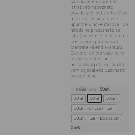
samouvjeren, spreman
istraživati nepoznato i
stvariti svoj put k vrhu. Ovaj
miris vas inspirira da se
upustite u nove izazove i da
nikada ne prestanete sa
istraživanjem. Bilo da ste na
poslovnom putovanju ili
planirate vikend avanturu,
Explorer će biti vaše tajno
oružje za ostavljanje
neizbrisivog utiska i pružiti
vam osjećaj ekskluzivnosti
svakog dana.
: 50ml
Mililitraža
30ml
50ml
100ml
100ml Punilica (Filler)
100ml Filler + Bočica 9ml
Obriši