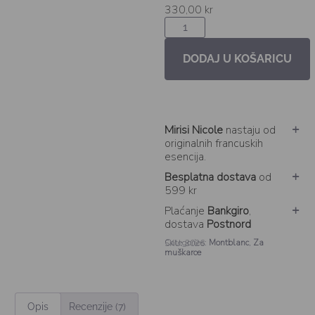
330,00
kr
DODAJ U KOŠARICU
Mirisi Nicole
nastaju od
originalnih francuskih
esencija.
Besplatna dostava
od
599 kr
Plaćanje
Bankgiro
,
dostava
Postnord
Categories:
Montblanc
,
Za
SKU: 3026
muškarce
Opis
Recenzije (7)