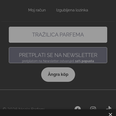
Moj račun
Izgubljena lozinka
TRAŽILICA PARFEMA
pronađi miris, baš kakav voliš
PRETPLATI SE NA NEWSLETTER
pretplatom na Newsletter ostvaruješ
10% popusta
Ångra köp
© 2026 Nicole Parfemi
×