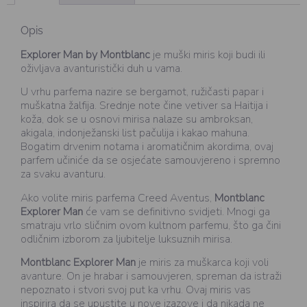
Opis
Explorer Man by Montblanc
je muški miris koji budi ili
oživljava avanturistički duh u vama.
U vrhu parfema nazire se bergamot, ružičasti papar i
muškatna žalfija. Srednje note čine vetiver sa Haitija i
koža, dok se u osnovi mirisa nalaze su ambroksan,
akigala, indonježanski list pačulija i kakao mahuna.
Bogatim drvenim notama i aromatičnim akordima, ovaj
parfem učiniće da se osjećate samouvjereno i spremno
za svaku avanturu.
Ako volite miris parfema Creed Aventus,
Montblanc
Explorer Man
će vam se definitivno svidjeti. Mnogi ga
smatraju vrlo sličnim ovom kultnom parfemu, što ga čini
odličnim izborom za ljubitelje luksuznih mirisa.
Montblanc Explorer Man
je miris za muškarca koji voli
avanture. On je hrabar i samouvjeren, spreman da istraži
nepoznato i stvori svoj put ka vrhu. Ovaj miris vas
inspirira da se upustite u nove izazove i da nikada ne