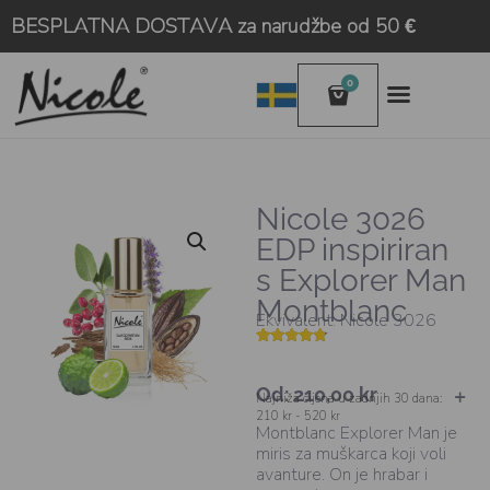
BESPLATNA DOSTAVA za narudžbe od 50 €
0
Nicole 3026
EDP inspiriran
s Explorer Man
Montblanc
Ekvivalent: Nicole 3026
Korisničke
7
ocjene:
4.57
od
Od:
210,00
kr
ukupno 5
Najniža cijena u zadnjih 30 dana:
(
210 kr - 520 kr
korisnika)
Montblanc Explorer Man je
miris za muškarca koji voli
avanture. On je hrabar i