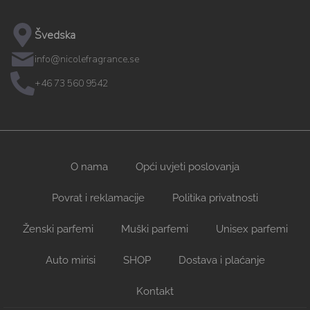
Švedska
info@nicolefragrance.se
+46 73 560 9542
O nama
Opći uvjeti poslovanja
Povrat i reklamacije
Politika privatnosti
Ženski parfemi
Muški parfemi
Unisex parfemi
Auto mirisi
SHOP
Dostava i plaćanje
Kontakt