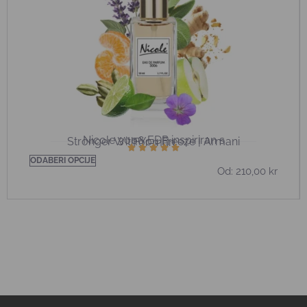
Nicole 3006 EDP inspiriran s
Stronger With You Freeze | Armani
För män
ODABERI OPCIJE
Od:
210,00
kr