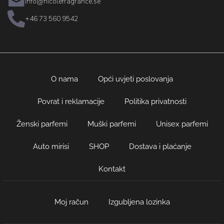
info@nicolefragrance.se
+46 73 560 9542
O nama
Opći uvjeti poslovanja
Povrat i reklamacije
Politika privatnosti
Ženski parfemi
Muški parfemi
Unisex parfemi
Auto mirisi
SHOP
Dostava i plaćanje
Kontakt
Moj račun
Izgubljena lozinka