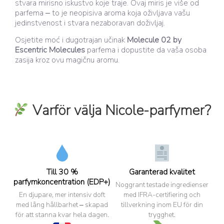
stvara mirisno iskustvo koje traje. Ovaj miris je više od
parfema – to je neopisiva aroma koja oživljava vašu
jedinstvenost i stvara nezaboravan doživljaj.
Osjetite moć i dugotrajan učinak
Molecule 02 by
Escentric Molecules
parfema i dopustite da vaša osoba
zasija kroz ovu magičnu aromu.
Varför välja Nicole-parfymer?
Till 30 %
Garanterad kvalitet
parfymkoncentration (EDP+)
Noggrant testade ingredienser
En djupare, mer intensiv doft
med IFRA-certifiering och
med lång hållbarhet – skapad
tillverkning inom EU för din
för att stanna kvar hela dagen.
trygghet.