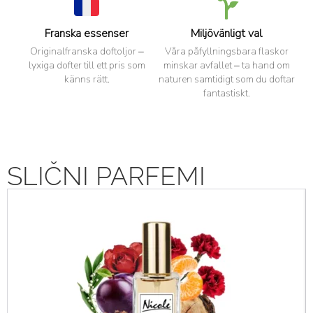
Franska essenser
Miljövänligt val
Originalfranska doftoljor –
Våra påfyllningsbara flaskor
lyxiga dofter till ett pris som
minskar avfallet – ta hand om
känns rätt.
naturen samtidigt som du doftar
fantastiskt.
SLIČNI PARFEMI