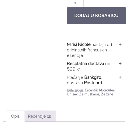
DODAJ U KOŠARICU
Mirisi Nicole
nastaju od
originalnih francuskih
esencija.
Besplatna dostava
od
599 kr
Plaćanje
Bankgiro
,
dostava
Postnord
Categories:
Escentric Molecules
,
SKU: 3068
Unisex
,
Za muškarce
,
Za žene
Opis
Recenzije (2)