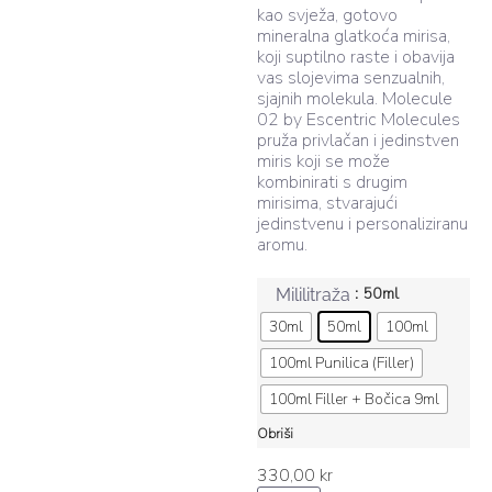
kao svježa, gotovo
mineralna glatkoća mirisa,
koji suptilno raste i obavija
vas slojevima senzualnih,
sjajnih molekula. Molecule
02 by Escentric Molecules
pruža privlačan i jedinstven
miris koji se može
kombinirati s drugim
mirisima, stvarajući
jedinstvenu i personaliziranu
aromu.
: 50ml
Mililitraža
30ml
50ml
100ml
100ml Punilica (Filler)
100ml Filler + Bočica 9ml
Obriši
330,00
kr