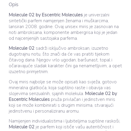
Opis
Molecule 02 by Escentric Molecules
je univerzalni
sintetički parfem namijenjen ženama i muškarcima,
lansiran 2008. godine. Ovaj unisex miris je zasnovan na
noti ambroksana, komponente ambergrisa koji je jedan
od najcenjenijih sastojaka parfema.
Molecule 02
sadrži isključivo ambroksan, izuzetno
dugotrajnu notu, što znači da će vas pratiti tijekom
čitavog dana. Njegov vrlo ugodan, baršunast, topal i
očaravajuće sladak karakter čini ga nenametljivim, a opet
izuzetno primjetnim.
Ovaj miris najbolje se može opisati kao svježa, gotovo
mineralna glatkoća, koja suptilno raste i obavija vas
slojevima senzualnih, sjajnih molekula.
Molecule 02
by
Escentric Molecules
pruža privlačan i jedinstven miris
koji se može kombinirati s drugim mirisima, stvarajući
jedinstvenu i personaliziranu aromu.
Namijenjen individualistima i ljubiteljima suptilne raskoši,
Molecule 02
je parfem koji ističe vašu autentičnost i