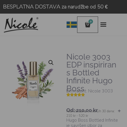
BESPLATNA DOSTAVA za narudžbe od 50 €
0
Nicole 3003
EDP inspiriran
s Bottled
Infinite Hugo
Boss
Ekvivalent: Nicole 3003
Korisničke
3
ocjene:
5.00
od
Od:
210,00
kr
ukupno 5 (
Najniža cijena u zadnjih 30 dana:
korisnika)
210 kr - 520 kr
Hugo Boss Bottled Infinite
je savršen izbor za