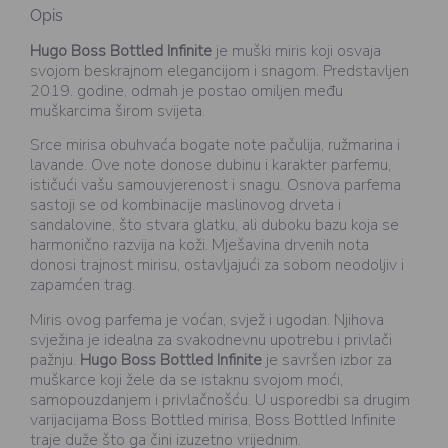
Opis
Hugo Boss Bottled Infinite
je muški miris koji osvaja
svojom beskrajnom elegancijom i snagom. Predstavljen
2019. godine, odmah je postao omiljen među
muškarcima širom svijeta.
Srce mirisa obuhvaća bogate note pačulija, ružmarina i
lavande. Ove note donose dubinu i karakter parfemu,
ističući vašu samouvjerenost i snagu. Osnova parfema
sastoji se od kombinacije maslinovog drveta i
sandalovine, što stvara glatku, ali duboku bazu koja se
harmonično razvija na koži. Mješavina drvenih nota
donosi trajnost mirisu, ostavljajući za sobom neodoljiv i
zapamćen trag.
Miris ovog parfema je voćan, svjež i ugodan. Njihova
svježina je idealna za svakodnevnu upotrebu i privlači
pažnju.
Hugo Boss Bottled Infinite
je savršen izbor za
muškarce koji žele da se istaknu svojom moći,
samopouzdanjem i privlačnošću. U usporedbi sa drugim
varijacijama Boss Bottled mirisa, Boss Bottled Infinite
traje duže što ga čini izuzetno vrijednim.