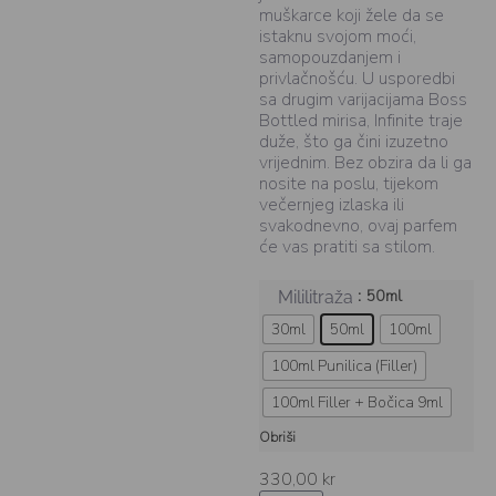
muškarce koji žele da se
istaknu svojom moći,
samopouzdanjem i
privlačnošću. U usporedbi
sa drugim varijacijama Boss
Bottled mirisa, Infinite traje
duže, što ga čini izuzetno
vrijednim. Bez obzira da li ga
nosite na poslu, tijekom
večernjeg izlaska ili
svakodnevno, ovaj parfem
će vas pratiti sa stilom.
: 50ml
Mililitraža
30ml
50ml
100ml
100ml Punilica (Filler)
100ml Filler + Bočica 9ml
Obriši
330,00
kr