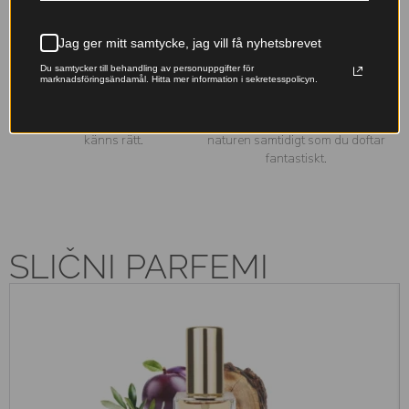
med lång hållbarhet – skapad
tillverkning inom EU för din
för att stanna kvar hela dagen.
trygghet.
Jag ger mitt samtycke, jag vill få nyhetsbrevet
Du samtycker till behandling av personuppgifter för
Franska essenser
Miljövänligt val
marknadsföringsändamål. Hitta mer information i sekretesspolicyn.
Originalfranska doftoljor –
Våra påfyllningsbara flaskor
lyxiga dofter till ett pris som
minskar avfallet – ta hand om
känns rätt.
naturen samtidigt som du doftar
fantastiskt.
SLIČNI PARFEMI