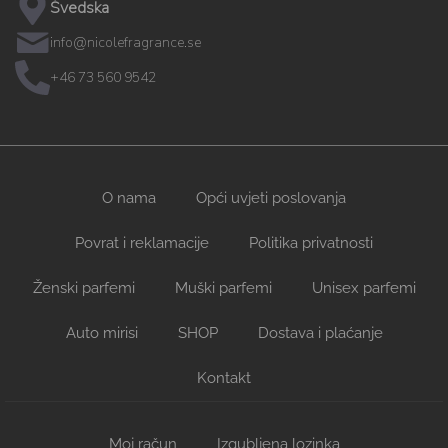
Švedska
info@nicolefragrance.se
+46 73 560 9542
O nama
Opći uvjeti poslovanja
Povrat i reklamacije
Politika privatnosti
Ženski parfemi
Muški parfemi
Unisex parfemi
Auto mirisi
SHOP
Dostava i plaćanje
Kontakt
Moj račun
Izgubljena lozinka