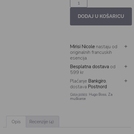
DODAJ U KOŠARICU
Mirisi Nicole
nastaju od
originalnih francuskih
esencija.
Besplatna dostava
od
599 kr
Plaćanje
Bankgiro
,
dostava
Postnord
Categories:
Hugo Boss
,
Za
SKU: 3003
muškarce
Opis
Recenzije (4)