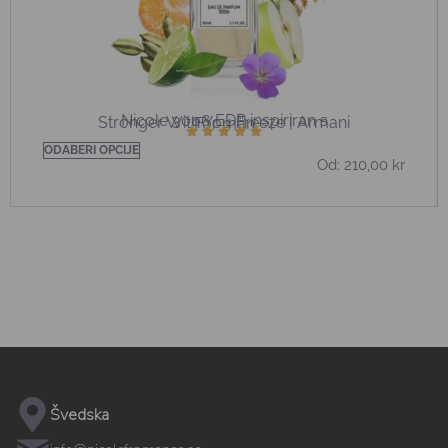
Nicole 3006 EDP inspiriran s
Stronger With You Freeze | Armani
För män
ODABERI OPCIJE
Od:
210,00
kr
Švedska