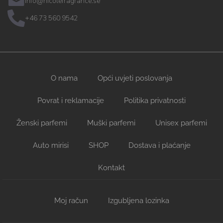
info@nicolefragrance.se
+46 73 560 9542
O nama
Opći uvjeti poslovanja
Povrat i reklamacije
Politika privatnosti
Ženski parfemi
Muški parfemi
Unisex parfemi
Auto mirisi
SHOP
Dostava i plaćanje
Kontakt
Moj račun
Izgubljena lozinka