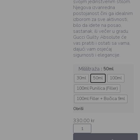
svojim jedinstvenim stilom.
Njegova izvanredna
postojanost čini ga idealnim
izborom za sve aktivnosti,
bilo da idete na posao,
sastanak, ili večer u gradu.
Gucci Guilty Absolute će
vas pratiti i ostati sa vama,
dajući vam osjećaj
sigurnosti i elegancije.
: 50ml
Mililitraža
30ml
50ml
100ml
100ml Punilica (Filler)
100ml Filler + Bočica 9ml
Obriši
330,00
kr