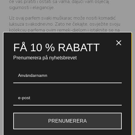
će vas pratiti i ostati sa vama, dajući vam osjećaj
sigurnosti i elegancije.
Uz ovaj parfem svaki muškarac može nositi komadić
luksuza svakodnevno. Zato ne čekajte, osvježite svoju
kolekciju parfema ovim remek-djelom i istaknite se na
najbolji mogući način.
FÅ 10 % RABATT
Prenumerera på nyhetsbrevet
Varför välja Nicole-parfymer?
Till 30 %
Garanterad kvalitet
parfymkoncentration (EDP+)
Noggrant testade ingredienser
En djupare, mer intensiv doft
med IFRA-certifiering och
PRENUMERERA
med lång hållbarhet – skapad
tillverkning inom EU för din
för att stanna kvar hela dagen.
trygghet.