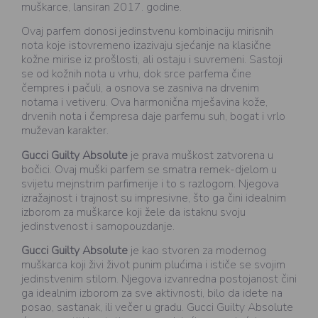
muškarce, lansiran 2017. godine.
Ovaj parfem donosi jedinstvenu kombinaciju mirisnih
nota koje istovremeno izazivaju sjećanje na klasične
kožne mirise iz prošlosti, ali ostaju i suvremeni. Sastoji
se od kožnih nota u vrhu, dok srce parfema čine
čempres i pačuli, a osnova se zasniva na drvenim
notama i vetiveru. Ova harmonična mješavina kože,
drvenih nota i čempresa daje parfemu suh, bogat i vrlo
muževan karakter.
Gucci Guilty Absolute
je prava muškost zatvorena u
bočici. Ovaj muški parfem se smatra remek-djelom u
svijetu mejnstrim parfimerije i to s razlogom. Njegova
izražajnost i trajnost su impresivne, što ga čini idealnim
izborom za muškarce koji žele da istaknu svoju
jedinstvenost i samopouzdanje.
Gucci Guilty Absolute
je kao stvoren za modernog
muškarca koji živi život punim plućima i ističe se svojim
jedinstvenim stilom. Njegova izvanredna postojanost čini
ga idealnim izborom za sve aktivnosti, bilo da idete na
posao, sastanak, ili večer u gradu. Gucci Guilty Absolute