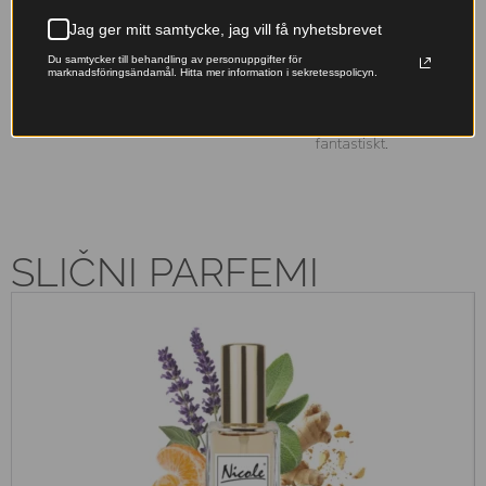
Jag ger mitt samtycke, jag vill få nyhetsbrevet
Franska essenser
Miljövänligt val
Du samtycker till behandling av personuppgifter för
marknadsföringsändamål. Hitta mer information i sekretesspolicyn.
Originalfranska doftoljor –
Våra påfyllningsbara flaskor
lyxiga dofter till ett pris som
minskar avfallet – ta hand om
känns rätt.
naturen samtidigt som du doftar
fantastiskt.
SLIČNI PARFEMI