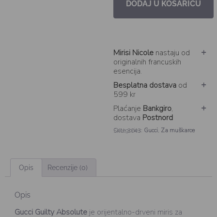
DODAJ U KOŠARICU
Mirisi Nicole
nastaju od
originalnih francuskih
esencija.
Besplatna dostava
od
599 kr
Plaćanje
Bankgiro
,
dostava
Postnord
Categories:
Gucci
,
Za muškarce
SKU: 3043
Opis
Recenzije (0)
Opis
Gucci Guilty Absolute
je orijentalno-drveni miris za