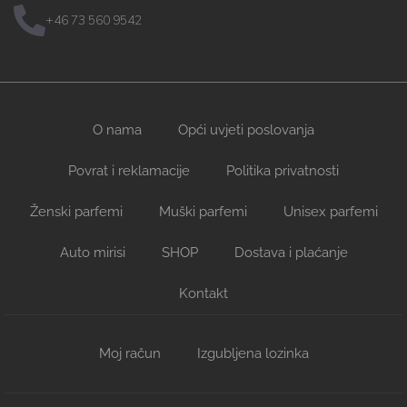
+46 73 560 9542
O nama
Opći uvjeti poslovanja
Povrat i reklamacije
Politika privatnosti
Ženski parfemi
Muški parfemi
Unisex parfemi
Auto mirisi
SHOP
Dostava i plaćanje
Kontakt
Moj račun
Izgubljena lozinka