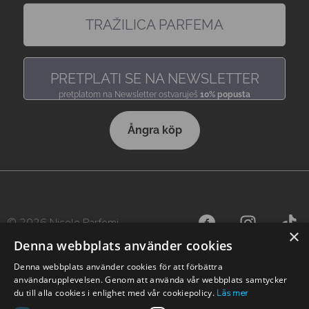
TRAŽILICA PARFEMA
pronađi miris, baš kakav voliš
PRETPLATI SE NA NEWSLETTER
pretplatom na Newsletter ostvaruješ
10% popusta
Ångra köp
© 2026 Nicole Parfemi
×
Denna webbplats använder cookies
Denna webbplats använder cookies för att förbättra
användarupplevelsen. Genom att använda vår webbplats samtycker
du till alla cookies i enlighet med vår cookiepolicy.
Läs mer