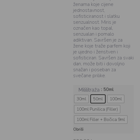
ženama koje cijene
jednostavnost,
sofisticiranost i slatku
senzualnost. Miris je
označen kao topal,
senzualan i pomalo
adiktivan. Savršen je za
žene koje traže parfem koji
je ujedno i ženstven i
sofisticiran. Savršen za svaki
dan, može biti i dovoljno
snažan i poseban za
svečane prilike.
: 50ml
Mililitraža
30ml
50ml
100ml
100ml Punilica (Filler)
100ml Filler + Bočica 9ml
Obriši