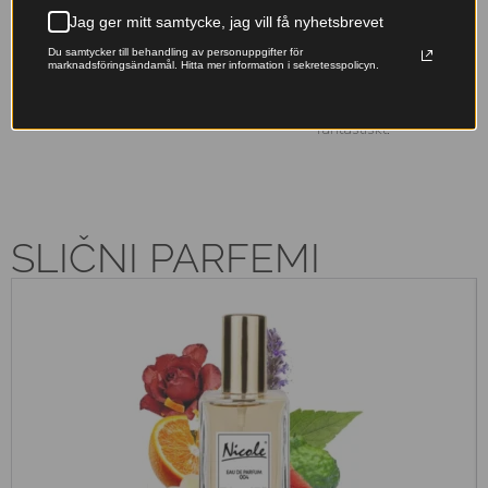
Jag ger mitt samtycke, jag vill få nyhetsbrevet
Franska essenser
Miljövänligt val
Du samtycker till behandling av personuppgifter för
Originalfranska doftoljor –
Våra påfyllningsbara flaskor
marknadsföringsändamål. Hitta mer information i sekretesspolicyn.
lyxiga dofter till ett pris som
minskar avfallet – ta hand om
känns rätt.
naturen samtidigt som du doftar
fantastiskt.
SLIČNI PARFEMI