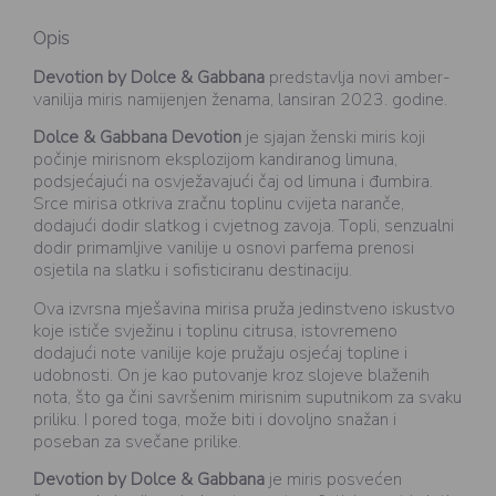
Opis
Devotion by Dolce & Gabbana
predstavlja novi amber-
vanilija miris namijenjen ženama, lansiran 2023. godine.
Dolce & Gabbana Devotion
je sjajan ženski miris koji
počinje mirisnom eksplozijom kandiranog limuna,
podsjećajući na osvježavajući čaj od limuna i đumbira.
Srce mirisa otkriva zračnu toplinu cvijeta naranče,
dodajući dodir slatkog i cvjetnog zavoja. Topli, senzualni
dodir primamljive vanilije u osnovi parfema prenosi
osjetila na slatku i sofisticiranu destinaciju.
Ova izvrsna mješavina mirisa pruža jedinstveno iskustvo
koje ističe svježinu i toplinu citrusa, istovremeno
dodajući note vanilije koje pružaju osjećaj topline i
udobnosti. On je kao putovanje kroz slojeve blaženih
nota, što ga čini savršenim mirisnim suputnikom za svaku
priliku. I pored toga, može biti i dovoljno snažan i
poseban za svečane prilike.
Devotion by Dolce & Gabbana
je miris posvećen