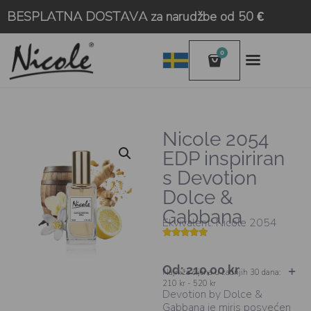
BESPLATNA DOSTAVA za narudžbe od 50 €
0
Nicole 2054
EDP inspiriran
s Devotion
Dolce &
Gabbana
Ekvivalent: Nicole 2054
Korisničke
5
ocjene:
5.00
od
Od:
210,00
kr
ukupno 5 (
Najniža cijena u zadnjih 30 dana:
korisnika)
210 kr - 520 kr
Devotion by Dolce &
Gabbana je miris posvećen