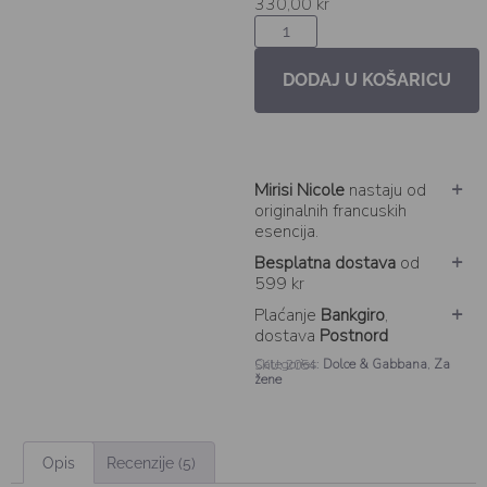
330,00
kr
DODAJ U KOŠARICU
Mirisi Nicole
nastaju od
originalnih francuskih
esencija.
Besplatna dostava
od
599 kr
Plaćanje
Bankgiro
,
dostava
Postnord
Categories:
Dolce & Gabbana
,
Za
SKU: 2054
žene
Opis
Recenzije (5)