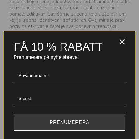
ženama koje cijene jednostavnost, sofisticiranost i slatku
senzualnost. Miris je označen kao topal, senzualan i
pomalo adiktivan. Savršen je za žene koje traže parfem
koji je ujedno i ženstven i sofisticiran. Ovaj miris je pravi
poziv na otkrivanje čarolije svakodnevnih trenutaka i
unapređenje svog stila kroz neodoljiv mirisni doživljaj.
FÅ 10 % RABATT
Prenumerera på nyhetsbrevet
Varför välja Nicole-parfymer?
Till 30 %
Garanterad kvalitet
parfymkoncentration (EDP+)
Noggrant testade ingredienser
En djupare, mer intensiv doft
med IFRA-certifiering och
med lång hållbarhet – skapad
tillverkning inom EU för din
PRENUMERERA
för att stanna kvar hela dagen.
trygghet.