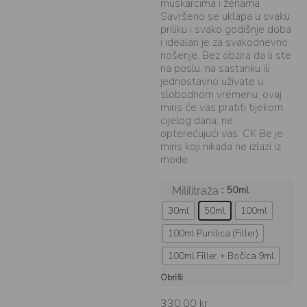
muškarcima i ženama.
Savršeno se uklapa u svaku
priliku i svako godišnje doba
i idealan je za svakodnevno
nošenje. Bez obzira da li ste
na poslu, na sastanku ili
jednostavno uživate u
slobodnom vremenu, ovaj
miris će vas pratiti tijekom
cijelog dana, ne
opterećujući vas. CK Be je
miris koji nikada ne izlazi iz
mode.
: 50ml
Mililitraža
30ml
50ml
100ml
100ml Punilica (Filler)
100ml Filler + Bočica 9ml
Obriši
330,00
kr