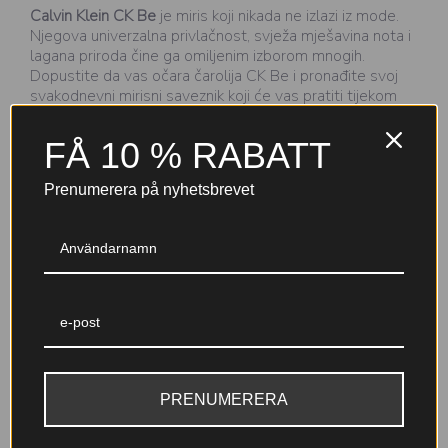
Calvin Klein CK Be
je miris koji nikada ne izlazi iz mode.
Njegova univerzalna privlačnost, svježa mješavina nota i
lagana priroda čine ga omiljenim izborom mnogih.
Dopustite da vas očara čarolija CK Be i pronađite svoj
svakodnevni mirisni saveznik koji će vas pratiti tijekom
čitavog dana.
FÅ 10 % RABATT
Prenumerera på nyhetsbrevet
Varför välja Nicole-parfymer?
Till 30 %
Garanterad kvalitet
parfymkoncentration (EDP+)
Noggrant testade ingredienser
En djupare, mer intensiv doft
med IFRA-certifiering och
PRENUMERERA
med lång hållbarhet – skapad
tillverkning inom EU för din
för att stanna kvar hela dagen.
trygghet.