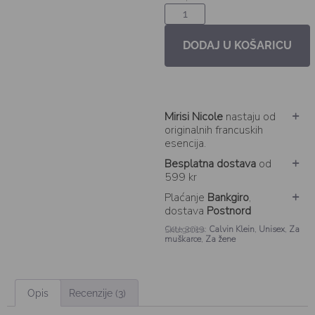
DODAJ U KOŠARICU
Mirisi Nicole
nastaju od
originalnih francuskih
esencija.
Besplatna dostava
od
599 kr
Plaćanje
Bankgiro
,
dostava
Postnord
Categories:
Calvin Klein
,
Unisex
,
Za
SKU: 3019
muškarce
,
Za žene
Opis
Recenzije (3)