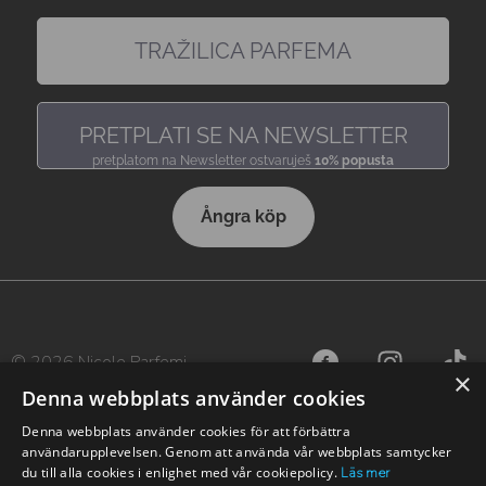
TRAŽILICA PARFEMA
pronađi miris, baš kakav voliš
PRETPLATI SE NA NEWSLETTER
pretplatom na Newsletter ostvaruješ
10% popusta
Ångra köp
© 2026 Nicole Parfemi
×
Denna webbplats använder cookies
Denna webbplats använder cookies för att förbättra
användarupplevelsen. Genom att använda vår webbplats samtycker
du till alla cookies i enlighet med vår cookiepolicy.
Läs mer