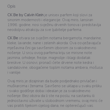
Opis
CK Be by Calvin Klein
je unisex parfem koji slovi za
sinonim modernosti i elegancije. Ovaj miris, lansiran
1996. godine, nosi svježinu drvenih tonova i predstavlja
neodoljivu atrakciju za sve ljubitelje parfema.
CK Be
otvara se svježim notama bergamota, mandarine,
kleke, lavande, nane i zelenih akorda. Ova osvježavajuća
mješavina čini ga savršenim izborom za svakodnevno
nošenje. U srcu ovog parfema kriju se mirisne note
jasmina, orhideje, frezije, magnolije i blagi dodatak
breskve. U osnovi, pronaći ćete drvene note kedra i
sandalovine, obogaćene toplim notama ambera, mošusa
i vanilije.
Ovaj miris je dizajniran da bude podjednako privlačan i
muškarcima i ženama. Savršeno se uklapa u svaku priliku
i svako godišnje doba i idealan je za svakodnevno
nošenje. Bez obzira da li ste na poslu, na sastanku ili
jednostavno uživate u slobodnom vremenu, ovaj miris će
vas pratiti tijekom cijelog dana, ne opterećujući vas.