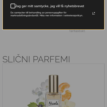
Jag ger mitt samtycke, jag vill få nyhetsbrevet
Franska essenser
Miljövänligt val
Du samtycker till behandling av personuppgifter för
marknadsföringsändamål. Hitta mer information i sekretesspolicyn.
Originalfranska doftoljor –
Våra påfyllningsbara flaskor
lyxiga dofter till ett pris som
minskar avfallet – ta hand om
känns rätt.
naturen samtidigt som du doftar
fantastiskt.
SLIČNI PARFEMI