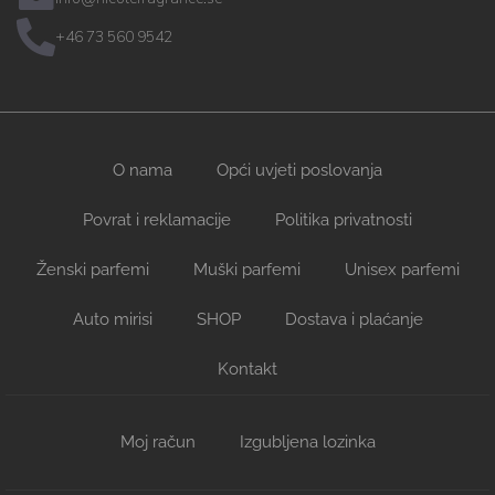
+46 73 560 9542
O nama
Opći uvjeti poslovanja
Povrat i reklamacije
Politika privatnosti
Ženski parfemi
Muški parfemi
Unisex parfemi
Auto mirisi
SHOP
Dostava i plaćanje
Kontakt
Moj račun
Izgubljena lozinka