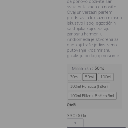
da ponovo doživite san
svaki puta kada ga nosite.
Ovaj univerzalni parfem
predstavlja luksuzno mirisno
iskustvo i spoj egzotičnih
sastojaka koji stvaraju
zanosnu harmoniju.
Andromeda je stvorena za
one koji traže jedinstveno
putovanje kroz mirisnu
galaksiju po kojoj i nosi ime.
: 50ml
Mililitraža
30ml
50ml
100ml
100ml Punilica (Filler)
100ml Filler + Bočica 9ml
Obriši
330,00
kr