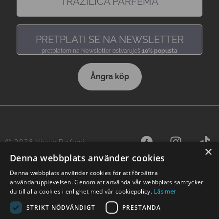
TRAŽILICA PARFEMA
pronađi miris, baš kakav voliš
PRETPLATI SE NA NEWSLETTER
pretplatom na Newsletter ostvaruješ
10% popusta
Ångra köp
© 2026 Nicole Parfemi
×
Denna webbplats använder cookies
Denna webbplats använder cookies för att förbättra
användarupplevelsen. Genom att använda vår webbplats samtycker
du till alla cookies i enlighet med vår cookiepolicy.
Läs mer
STRIKT NÖDVÄNDIGT
PRESTANDA
Nicole finns även i andra länder: