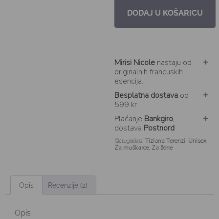
DODAJ U KOŠARICU
Mirisi Nicole
nastaju od
originalnih francuskih
esencija.
Besplatna dostava
od
599 kr
Plaćanje
Bankgiro
,
dostava
Postnord
Categories:
Tiziana Terenzi
,
Unisex
,
SKU: 3070
Za muškarce
,
Za žene
Opis
Recenzije (2)
Opis