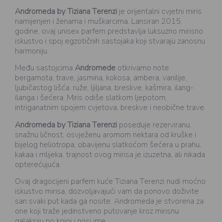
Andromeda by Tiziana Terenzi
je orijentalni cvjetni miris
namijenjen i ženama i muškarcima. Lansiran 2015.
godine, ovaj unisex parfem predstavlja luksuzno mirisno
iskustvo i spoj egzotičnih sastojaka koji stvaraju zanosnu
harmoniju.
Među sastojcima
Andromede
otkrivamo note
bergamota, trave, jasmina, kokosa, ambera, vanilije,
ljubičastog lišća, ruže, ljiljana, breskve, kašmira, ilang-
ilanga i šećera. Miris odiše slatkom ljepotom,
intriganatnim spojem cvjetova, breskve i neobične trave.
Andromeda by Tiziana Terenzi
poseduje rezerviranu,
snažnu ličnost, osvježenu aromom nektara od kruške i
bijelog heliotropa, obavijenu slatkoćom šećera u prahu,
kakaa i mlijeka. trajnost ovog mirisa je izuzetna, ali nikada
opterećujuća.
Ovaj dragocijeni parfem kuće Tiziana Terenzi nudi moćno
iskustvo mirisa, dozvoljavajući vam da ponovo doživite
san svaki put kada ga nosite. Andromeda je stvorena za
one koji traže jedinstveno putovanje kroz mirisnu
galaksiju po kojoj i nosi ime.