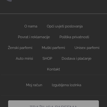
O nama
Opći uvjeti poslovanja
Povrat i reklamacije
Politika privatnosti
Ženski parfemi
Muški parfemi
Unisex parfemi
Auto mirisi
SHOP
Dostava i plaćanje
Kontakt
Moj račun
Izgubljena lozinka