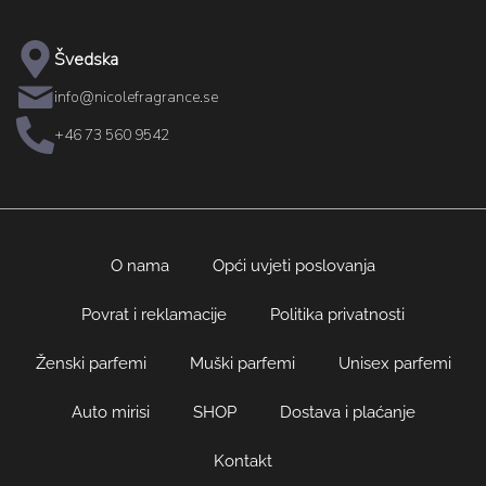
Švedska
info@nicolefragrance.se
+46 73 560 9542
O nama
Opći uvjeti poslovanja
Povrat i reklamacije
Politika privatnosti
Ženski parfemi
Muški parfemi
Unisex parfemi
Auto mirisi
SHOP
Dostava i plaćanje
Kontakt