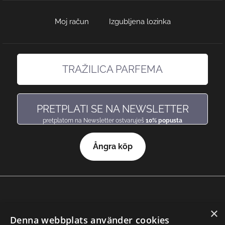
Moj račun
Izgubljena lozinka
TRAŽILICA PARFEMA
pronađi miris, baš kakav voliš
PRETPLATI SE NA NEWSLETTER
pretplatom na Newsletter ostvaruješ
10% popusta
Ångra köp
×
© 2026 Nicole Parfemi
Denna webbplats använder cookies